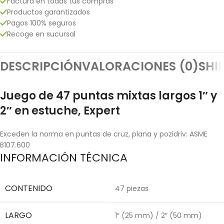
Factura en todas tus compras
Productos garantizados
Pagos 100% seguros
Recoge en sucursal
DESCRIPCIÓN
VALORACIONES (0)
SHI
Juego de 47 puntas mixtas largos 1″ y
2″ en estuche, Expert
Exceden la norma en puntas de cruz, plana y pozidriv: ASME
B107.600
INFORMACIÓN TÉCNICA
CONTENIDO
47 piezas
LARGO
1″ (25 mm) / 2″ (50 mm)