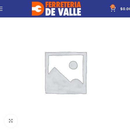
0
$
0.0
Click to enlarge