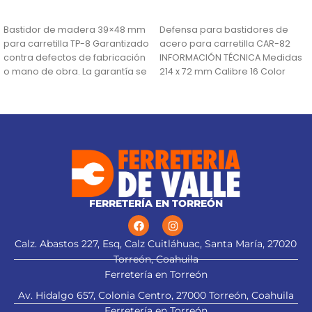
AÑADIR AL CARRITO
AÑADIR AL CARRITO
Bastidor de madera 39×48 mm
Defensa para bastidores de
para carretilla TP-8 Garantizado
acero para carretilla CAR-82
contra defectos de fabricación
INFORMACIÓN TÉCNICA Medidas
o mano de obra. La garantía se
214 x 72 mm Calibre 16 Color
Negro País
FERRETERÍA EN TORREÓN
Calz. Abastos 227, Esq, Calz Cuitláhuac, Santa María, 27020
Torreón, Coahuila
Ferretería en Torreón
Av. Hidalgo 657, Colonia Centro, 27000 Torreón, Coahuila
Ferretería en Torreón