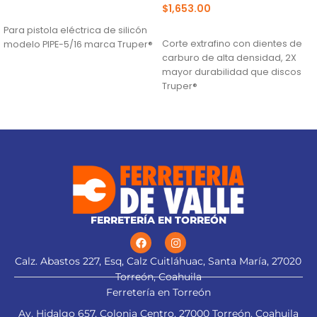
$
1,653.00
AÑADIR AL CARRITO
AÑADIR AL CARRITO
Para pistola eléctrica de silicón
Corte extrafino con dientes de
modelo PIPE-5/16 marca Truper®
carburo de alta densidad, 2X
mayor durabilidad que discos
Truper®
Ranuras antivibración para
mayor estabilidad, que
proporciona mejor acabado
(TCG) Triple Chip Grind: Dentado
alternado de forma plana y
trapezoidal para cortes limpios
FERRETERÍA EN TORREÓN
Calz. Abastos 227, Esq, Calz Cuitláhuac, Santa María, 27020
Torreón, Coahuila
Ferretería en Torreón
Av. Hidalgo 657, Colonia Centro, 27000 Torreón, Coahuila