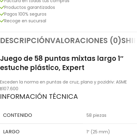
Factura en todas tus compras
Productos garantizados
Pagos 100% seguros
Recoge en sucursal
DESCRIPCIÓN
VALORACIONES (0)
SHI
Juego de 58 puntas mixtas largo 1″
estuche plástico, Expert
Exceden la norma en puntas de cruz, plana y pozidriv: ASME
B107.600
INFORMACIÓN TÉCNICA
CONTENIDO
58 piezas
LARGO
1″ (25 mm)