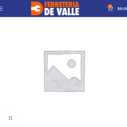
0
$
0.0
Click to enlarge