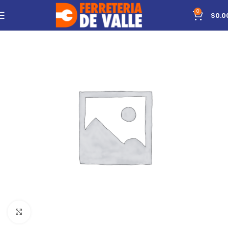
0
$
0.0
Click to enlarge