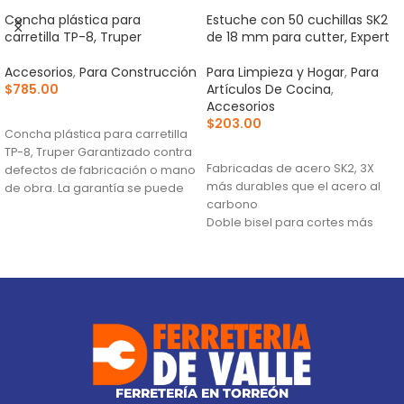
Concha plástica para
Estuche con 50 cuchillas SK2
carretilla TP-8, Truper
de 18 mm para cutter, Expert
Accesorios
,
Para Construcción
Para Limpieza y Hogar
,
Para
$
785.00
Artículos De Cocina
,
Accesorios
AÑADIR AL CARRITO
$
203.00
Concha plástica para carretilla
AÑADIR AL CARRITO
TP-8, Truper Garantizado contra
Fabricadas de acero SK2, 3X
defectos de fabricación o mano
más durables que el acero al
de obra. La garantía se puede
carbono
hacer
Doble bisel para cortes más
precisos y mayor resistencia
Mayor durabilidad de filo
FERRETERÍA EN TORREÓN