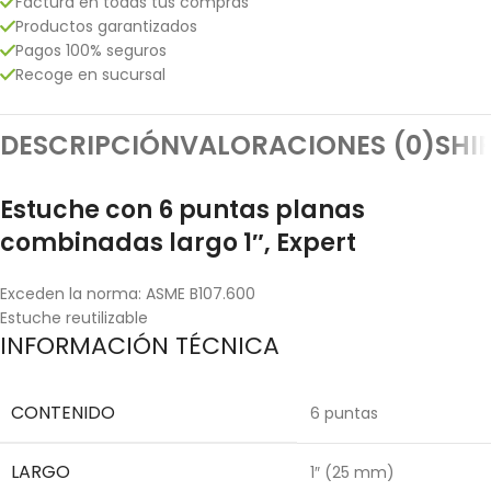
Factura en todas tus compras
Productos garantizados
Pagos 100% seguros
Recoge en sucursal
DESCRIPCIÓN
VALORACIONES (0)
SHI
Estuche con 6 puntas planas
combinadas largo 1″, Expert
Exceden la norma: ASME B107.600
Estuche reutilizable
INFORMACIÓN TÉCNICA
CONTENIDO
6 puntas
LARGO
1″ (25 mm)