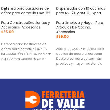
Defensa para bastidores de
Dispensador con 10 cuchillas
acero para carretilla CAR-82
para NV-7X y NM-6, Expert
Para Construcción
,
Llantas y
Para Limpieza y Hogar
,
Para
Accesorios
,
Accesorios
Artículos De Cocina
,
$
35.00
Accesorios
$
59.00
AÑADIR AL CARRITO
AÑADIR AL CARRITO
Defensa para bastidores de
Acero 103Cr3, 3X más durable
acero para carretilla CAR-82
que las de acero al carbono
INFORMACIÓN TÉCNICA Medidas
Doble bisel para cortes más
214 x 72 mm Calibre 16 Color
precisos y mayor resistencia
Negro País
Para navajas NV-7X, NM-6, NM-
6P, NM-6S y NV-6X