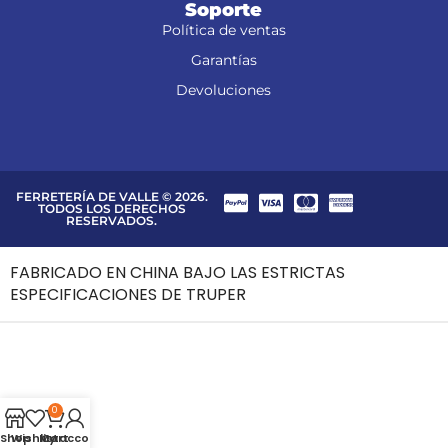
Soporte
Política de ventas
Garantías
Devoluciones
FERRETERÍA DE VALLE © 2026.
TODOS LOS DERECHOS
RESERVADOS.
FABRICADO EN CHINA BAJO LAS ESTRICTAS
ESPECIFICACIONES DE TRUPER
0
Shop
Wishlist
My account
Cart