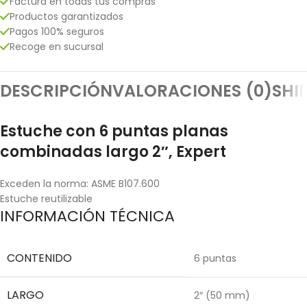
Factura en todas tus compras
Productos garantizados
Pagos 100% seguros
Recoge en sucursal
DESCRIPCIÓN
VALORACIONES (0)
SHI
Estuche con 6 puntas planas
combinadas largo 2″, Expert
Exceden la norma: ASME B107.600
Estuche reutilizable
INFORMACIÓN TÉCNICA
CONTENIDO
6 puntas
LARGO
2″ (50 mm)