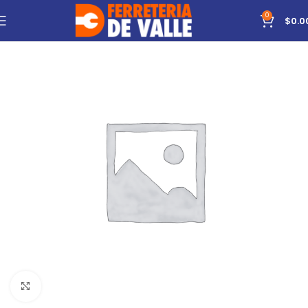
0
$
0.0
Click to enlarge