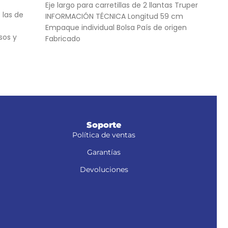
AÑ
Eje largo para carretillas de 2 llantas Truper
 las de
Jueg
INFORMACIÓN TÉCNICA Longitud 59 cm
carr
Empaque individual Bolsa País de origen
sos y
defe
Fabricado
La g
, NM-6S y
Soporte
Política de ventas
Garantías
Devoluciones