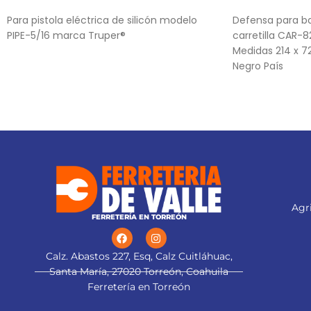
AÑADIR AL CARRITO
AÑADIR AL CA
Para pistola eléctrica de silicón modelo
Defensa para ba
PIPE-5/16 marca Truper®
carretilla CAR
Medidas 214 x 7
Negro País
Agri
FERRETERÍA EN TORREÓN
Calz. Abastos 227, Esq, Calz Cuitláhuac,
Santa María, 27020 Torreón, Coahuila
Ferretería en Torreón