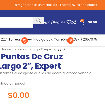
Entregas locales en menos de 24 horas
Envíos nacionales
0
Login / Register
$
0.00
 227, Torreón
Av. Hidalgo 657, Torreón
(871) 2657075
 de cruz combinadas largo 2″, expert
 Puntas De Cruz
rgo 2″, Expert
istentes al desgaste que las de acero al cromo vanadio
ctrico o manual
$
0.00