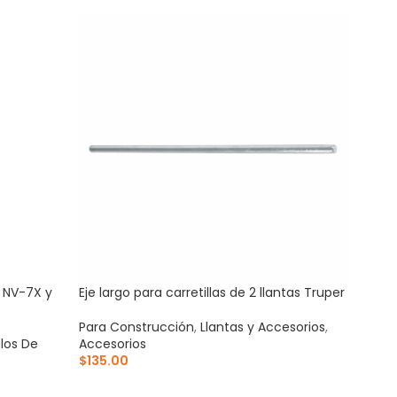
a NV-7X y
Eje largo para carretillas de 2 llantas Truper
Jueg
carre
Para Construcción
,
Llantas y Accesorios
,
ulos De
Accesorios
Para
$
135.00
Acce
$
55
AÑADIR AL CARRITO