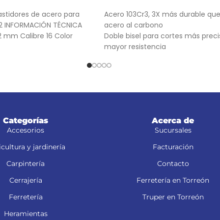
RRITO
AÑADIR AL CARRITO
stidores de acero para
Acero 103Cr3, 3X más durable que
-82 INFORMACIÓN TÉCNICA
acero al carbono
2 mm Calibre 16 Color
Doble bisel para cortes más preci
mayor resistencia
Para navajas NV-7X, NM-6, NM-6P
NV-6X
Categorías
Acerca de
Accesorios
Sucursales
cultura y jardinería
Facturación
Carpintería
Contacto
Cerrajería
Ferretería en Torreón
Ferretería
Truper en Torreón
Heramientas