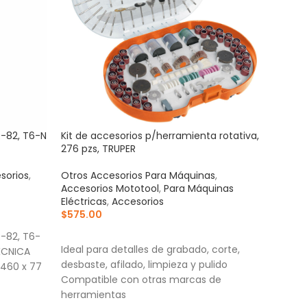
R-82, T6-N
Kit de accesorios p/herramienta rotativa,
Mang
276 pzs, TRUPER
azul
sorios
,
Otros Accesorios Para Máquinas
,
Acce
Accesorios Mototool
,
Para Máquinas
Para
Eléctricas
,
Accesorios
$
1,3
$
575.00
AÑ
AÑADIR AL CARRITO
R-82, T6-
Corr
Ideal para detalles de grabado, corte,
ÉCNICA
cort
desbaste, afilado, limpieza y pulido
 460 x 77
Cuer
Compatible con otras marcas de
Torn
herramientas