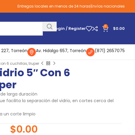
Entregas locales en menos de 24 horas
Envíos nacionales
0
Login / Register
$
0.00
 227, Torreón
Av. Hidalgo 657, Torreón
(871) 2657075
con 6 cuchillas, truper
idrio 5″ Con 6
uper
 de larga duración
e facilita la separación del vidrio, en cortes cerca del
a un corte limpio
$
0.00