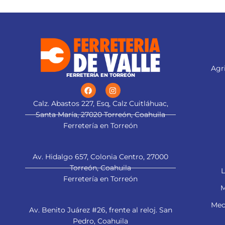
Para cepillos eléctricos modelos CEPEL-3-
1/4N2, CEPEL-3-1/4N, CEPEL-3-1/4A4 y
CEPEL-3-1/4A3 (Descontinuado) marca
Truper®
Este producto sustituye a: CU-CEPEL-3-
1/4X (13092)
Agri
FERRETERÍA EN TORREÓN
Calz. Abastos 227, Esq, Calz Cuitláhuac,
Santa María, 27020 Torreón, Coahuila
Ferretería en Torreón
Av. Hidalgo 657, Colonia Centro, 27000
Torreón, Coahuila
L
Ferretería en Torreón
M
Mec
Av. Benito Juárez #26, frente al reloj. San
Pedro, Coahuila