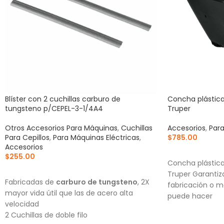
Blíster con 2 cuchillas carburo de
Concha plástica 
tungsteno p/CEPEL-3-1/4A4
Truper
Otros Accesorios Para Máquinas
,
Cuchillas
Accesorios
,
Par
Para Cepillos
,
Para Máquinas Eléctricas
,
$
785.00
Accesorios
AÑADIR AL CA
$
255.00
Concha plástica 
AÑADIR AL CARRITO
Truper Garantiz
Fabricadas de
carburo de tungsteno
, 2X
fabricación o m
mayor vida útil que las de acero alta
puede hacer
velocidad
2 Cuchillas de doble filo