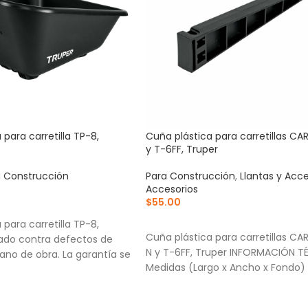
para carretilla TP-8,
Cuña plástica para carretillas CA
y T-6FF, Truper
a Construcción
Para Construcción
,
Llantas y Acce
Accesorios
$
55.00
RRITO
AÑADIR AL CARRITO
para carretilla TP-8,
Cuña plástica para carretillas CA
ado contra defectos de
N y T-6FF, Truper INFORMACIÓN T
ano de obra. La garantía se
Medidas (Largo x Ancho x Fondo)