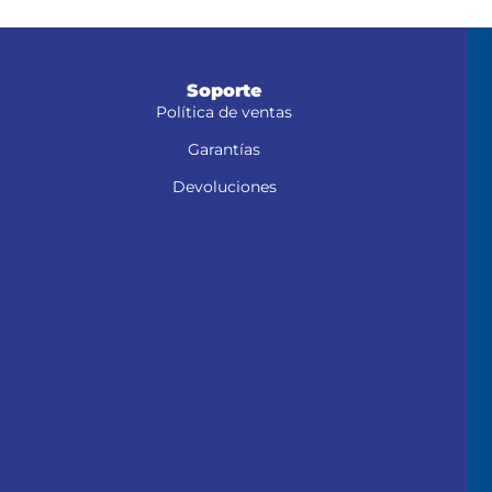
Práctico estuche organizador que facilita
el almacenamiento de los accesorios
Soporte
Política de ventas
Garantías
Devoluciones