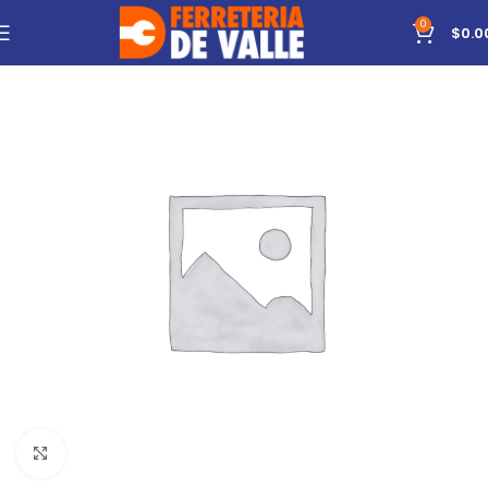
0
$
0.0
Click to enlarge