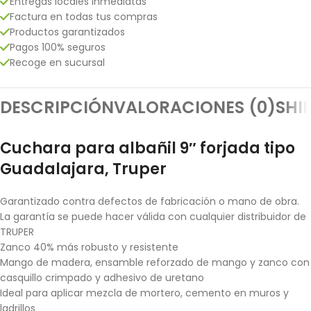
Entregas locales inmediatas
Factura en todas tus compras
Productos garantizados
Pagos 100% seguros
Recoge en sucursal
DESCRIPCIÓN
VALORACIONES (0)
SHI
Cuchara para albañil 9″ forjada tipo
Guadalajara, Truper
Garantizado contra defectos de fabricación o mano de obra.
La garantía se puede hacer válida con cualquier distribuidor de
TRUPER
Zanco 40% más robusto y resistente
Mango de madera, ensamble reforzado de mango y zanco con
casquillo crimpado y adhesivo de uretano
Ideal para aplicar mezcla de mortero, cemento en muros y
ladrillos