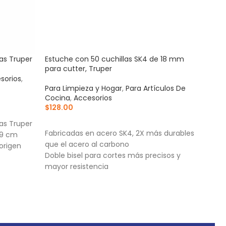
tas Truper
Estuche con 50 cuchillas SK4 de 18 mm
Kit 
para cutter, Truper
276 
sorios
,
Para Limpieza y Hogar
,
Para Artículos De
Otro
Cocina
,
Accesorios
Acce
$
128.00
Eléct
$
57
AÑADIR AL CARRITO
tas Truper
AÑ
Fabricadas en acero SK4, 2X más durables
59 cm
Idea
que el acero al carbono
origen
desba
Doble bisel para cortes más precisos y
Comp
mayor resistencia
herr
Incluye estuche
Prác
el a