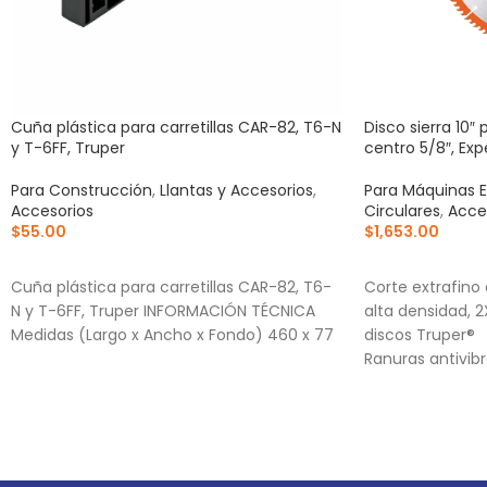
Cuña plástica para carretillas CAR-82, T6-N
Disco sierra 10″
y T-6FF, Truper
centro 5/8″, Exp
Para Construcción
,
Llantas y Accesorios
,
Para Máquinas E
Accesorios
Circulares
,
Acce
$
55.00
$
1,653.00
AÑADIR AL CARRITO
AÑADIR AL CA
Cuña plástica para carretillas CAR-82, T6-
Corte extrafino
N y T-6FF, Truper INFORMACIÓN TÉCNICA
alta densidad, 
Medidas (Largo x Ancho x Fondo) 460 x 77
discos Truper®
Ranuras antivib
estabilidad, qu
acabado
(TCG) Triple Ch
alternado de fo
para cortes limp