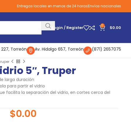
Entregas locales en menos de 24 horas
Envíos nacionales
0
Login / Register
$
0.00
 227, Torreón
Av. Hidalgo 657, Torreón
(871) 2657075
truper
drio 5″, Truper
de larga duración
 para partir el vidrio
e facilita la separación del vidrio, en cortes cerca del
$
0.00