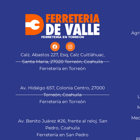
Agri
FERRETERÍA EN TORREÓN
Calz. Abastos 227, Esq, Calz Cuitláhuac,
Santa María, 27020 Torreón, Coahuila
Ferretería en Torreón
Av. Hidalgo 657, Colonia Centro, 27000
Torreón, Coahuila
L
Ferretería en Torreón
M
Mec
Av. Benito Juárez #26, frente al reloj. San
Pedro, Coahuila
Ferretería en San Pedro
P