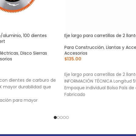
 p/aluminio, 100 dientes
Eje largo para carretillas de 2 llan
ert
Para Construcción
,
Llantas y Acce
léctricas
,
Disco Sierras
Accesorios
sorios
$
135.00
AÑADIR AL CARRITO
RRITO
Eje largo para carretillas de 2 llan
 con dientes de carburo de
INFORMACIÓN TÉCNICA Longitud 
2X mayor durabilidad que
Empaque individual Bolsa País de 
Fabricado
ración para mayor
e proporciona mejor
ip Grind: Dentado
rma plana y trapezoidal
ios