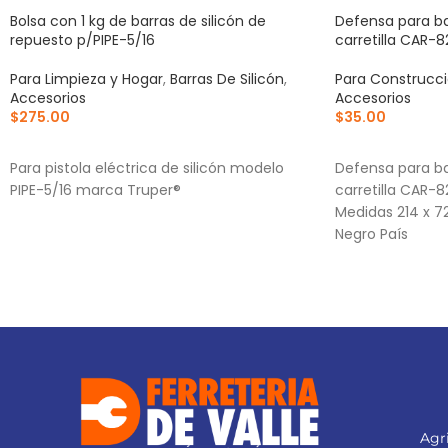
Bolsa con 1 kg de barras de silicón de
Defensa para ba
repuesto p/PIPE-5/16
carretilla CAR-8
Para Limpieza y Hogar
,
Barras De Silicón
,
Para Construcc
Accesorios
Accesorios
$
275.00
$
35.00
AÑADIR AL CARRITO
AÑADIR AL CA
Para pistola eléctrica de silicón modelo
Defensa para ba
PIPE-5/16 marca Truper®
carretilla CAR
Medidas 214 x 7
Negro País
Agri