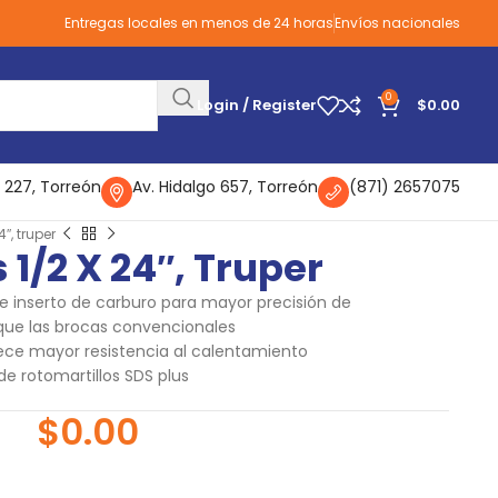
Entregas locales en menos de 24 horas
Envíos nacionales
0
Login / Register
$
0.00
 227, Torreón
Av. Hidalgo 657, Torreón
(871) 2657075
″, truper
 1/2 X 24″, Truper
e inserto de carburo para mayor precisión de
 que las brocas convencionales
ece mayor resistencia al calentamiento
e rotomartillos SDS plus
$
0.00