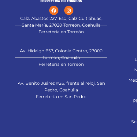
FERRETERÍA EN TORREÓN
Calz. Abastos 227, Esq, Calz Cuitláhuac,
Santa María, 27020 Torreón, Coahuila
Ferretería en Torreón
Av. Hidalgo 657, Colonia Centro, 27000
Torreón, Coahuila
L
Ferretería en Torreón
M
Mec
Av. Benito Juárez #26, frente al reloj. San
Pedro, Coahuila
Ferretería en San Pedro
P
Se