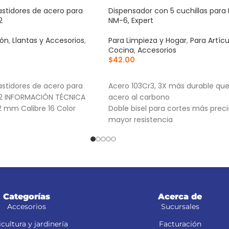
stidores de acero para
Dispensador con 5 cuchillas para
2
NM-6, Expert
ión
,
Llantas y Accesorios
,
Para Limpieza y Hogar
,
Para Artíc
Cocina
,
Accesorios
$
42.00
RRITO
AÑADIR AL CARRITO
stidores de acero para
Acero 103Cr3, 3X más durable que
-82 INFORMACIÓN TÉCNICA
acero al carbono
2 mm Calibre 16 Color
Doble bisel para cortes más preci
mayor resistencia
Para navajas NV-7X, NM-6, NM-6P
NV-6X
Categorías
Acerca de
Accesorios
Sucursales
cultura y jardinería
Facturación