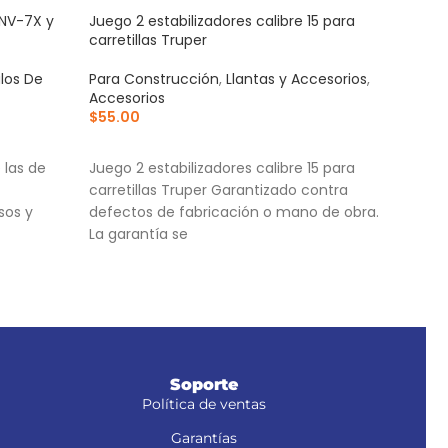
 NV-7X y
Juego 2 estabilizadores calibre 15 para
Jueg
carretillas Truper
carr
ulos De
Para Construcción
,
Llantas y Accesorios
,
Para
Accesorios
Acce
$
55.00
$
135
AÑADIR AL CARRITO
AÑ
 las de
Juego 2 estabilizadores calibre 15 para
Jueg
carretillas Truper Garantizado contra
carr
sos y
defectos de fabricación o mano de obra.
Empa
La garantía se
Fabr
, NM-6S y
Soporte
Política de ventas
Garantías