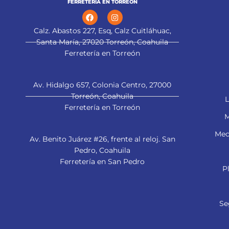
FERRETERÍA EN TORREÓN
Calz. Abastos 227, Esq, Calz Cuitláhuac,
Santa María, 27020 Torreón, Coahuila
Ferretería en Torreón
Av. Hidalgo 657, Colonia Centro, 27000
Torreón, Coahuila
L
Ferretería en Torreón
M
Mec
Av. Benito Juárez #26, frente al reloj. San
Pedro, Coahuila
Ferretería en San Pedro
P
Se