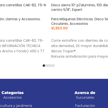
ara carretillas CAR-82, T6-N
Disco sierra 10″ p/aluminio, 100 di
centro 5/8″, Expert
ión
,
Llantas y Accesorios
,
Para Máquinas Eléctricas
,
Disco Si
Circulares
,
Accesorios
$
1,653.00
RRITO
AÑADIR AL CARRITO
ra carretillas CAR-82, T6-
Corte extrafino con dientes de c
per INFORMACIÓN TÉCNICA
alta densidad, 2X mayor durabili
x Ancho x Fondo) 460 x 77
discos Truper®
Ranuras antivibración para mayo
estabilidad, que proporciona mej
acabado
(TCG) Triple Chip Grind: Dentado
alternado de forma plana y trape
para cortes limpios
Categorías
Acerca de
Accesorios
Sucursales
cultura y jardinería
Facturación