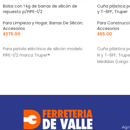
Bolsa con 1 kg de barras de silicón de
Cuña plástica p
repuesto p/PIPE-1/2
y T-6FF, Truper
Para Limpieza y Hogar
,
Barras De Silicón
,
Para Construcc
Accesorios
Accesorios
$
275.00
$
55.00
AÑADIR AL CARRITO
AÑADIR AL CA
Para pistola eléctrica de silicón modelo
Cuña plástica pa
PIPE-1/2 marca Truper®
N y T-6FF, Tru
Medidas (Largo 
Agri