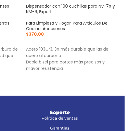
entes
Dispensador con 100 cuchillas para NV-7X y
Jueg
NM-6, Expert
carre
erras
Para Limpieza y Hogar
,
Para Artículos De
Para
Cocina
,
Accesorios
Acce
$
370.00
$
135
AÑADIR AL CARRITO
AÑ
arburo de
Acero 103Cr3, 3X más durable que las de
Jueg
dad que
acero al carbono
carr
Doble bisel para cortes más precisos y
defe
r
mayor resistencia
La g
or
Para navajas NV-7X, NM-6, NM-6P, NM-6S y
NV-6X
zoidal
Soporte
Política de ventas
Garantías