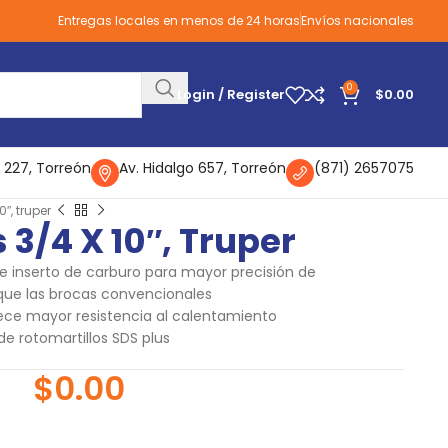
Entregas locales en menos de 24 horas
Envíos nacionales
0
Login / Register
$
0.00
 227, Torreón
Av. Hidalgo 657, Torreón
(871) 2657075
″, truper
 3/4 X 10″, Truper
e inserto de carburo para mayor precisión de
 que las brocas convencionales
ece mayor resistencia al calentamiento
e rotomartillos SDS plus
$
0.00