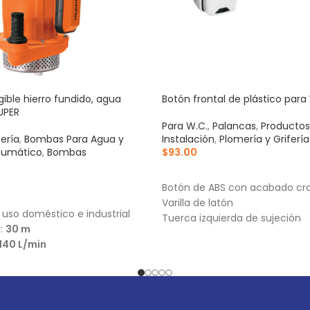
ble hierro fundido, agua
Botón frontal de plástico para
RUPER
Para W.C.
,
Palancas
,
Productos
fería
,
Bombas Para Agua y
Instalación
,
Plomería y Grifería
eumático
,
Bombas
$
93.00
AÑADIR AL CARRITO
Botón de ABS con acabado c
ARRITO
Varilla de latón
uso doméstico e industrial
Tuerca izquierda de sujeción
a:
30 m
140 L/min