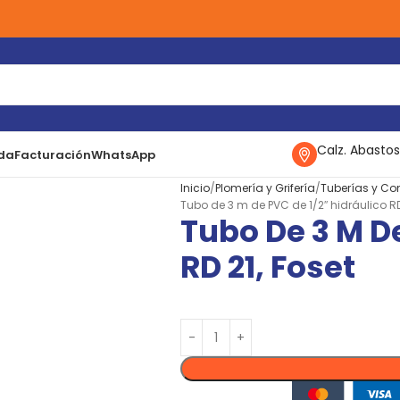
Calz. Abastos
da
Facturación
WhatsApp
Inicio
Plomería y Grifería
Tuberías y Co
Tubo de 3 m de PVC de 1/2″ hidráulico RD
Tubo De 3 M De
RD 21, Foset