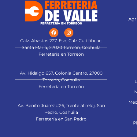
Agri
FERRETERÍA EN TORREÓN
Calz. Abastos 227, Esq, Calz Cuitláhuac,
Santa María, 27020 Torreón, Coahuila
Ferretería en Torreón
Av. Hidalgo 657, Colonia Centro, 27000
Torreón, Coahuila
L
Ferretería en Torreón
M
Mec
Av. Benito Juárez #26, frente al reloj. San
Pedro, Coahuila
Ferretería en San Pedro
P