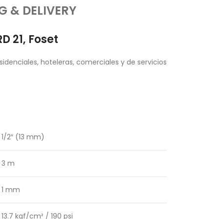
G & DELIVERY
D 21, Foset
sidenciales, hoteleras, comerciales y de servicios
1/2″ (13 mm)
3 m
1 mm
13.7 kgf/cm² / 190 psi