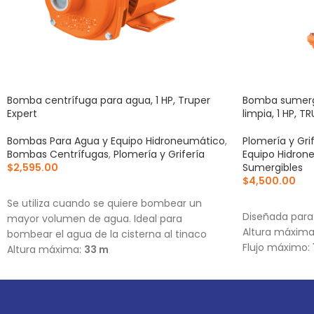
Bomba centrífuga para agua, 1 HP, Truper
Bomba sumergi
Expert
limpia, 1 HP, T
Bombas Para Agua y Equipo Hidroneumático
,
Plomería y Gri
Bombas Centrífugas
,
Plomería y Grifería
Equipo Hidron
$
2,595.00
Sumergibles
$
4,500.00
AÑADIR AL CARRITO
AÑADIR AL C
Se utiliza cuando se quiere bombear un
Diseñada para 
mayor volumen de agua. Ideal para
Altura máxim
bombear el agua de la cisterna al tinaco
Flujo máximo:
Altura máxima:
33 m
Flujo máximo:
159 L/min