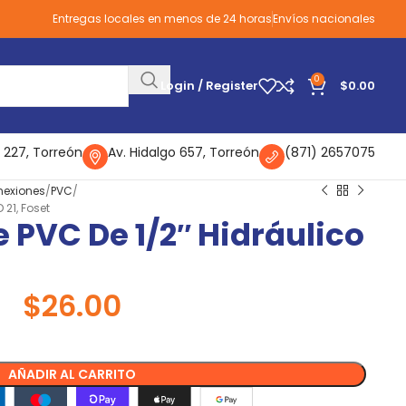
Entregas locales en menos de 24 horas
Envíos nacionales
0
Login / Register
$
0.00
 227, Torreón
Av. Hidalgo 657, Torreón
(871) 2657075
nexiones
PVC
 21, Foset
 PVC De 1/2″ Hidráulico
$
26.00
AÑADIR AL CARRITO