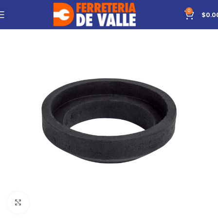
0
$
0.0
Click to enlarge