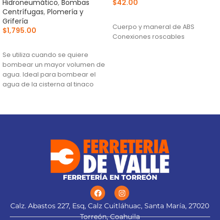
Hidroneumático
,
Bombas
$
42.00
Centrífugas
,
Plomería y
AÑADIR AL CARRITO
Grifería
Cuerpo y maneral de ABS
$
1,795.00
Conexiones roscables
AÑADIR AL CARRITO
Se utiliza cuando se quiere
bombear un mayor volumen de
agua. Ideal para bombear el
agua de la cisterna al tinaco
Altura máxima:
18 m
Flujo máximo:
121 L/min
FERRETERÍA EN TORREÓN
Calz. Abastos 227, Esq, Calz Cuitláhuac, Santa María, 27020
Torreón, Coahuila