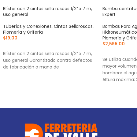
Blíster con 2 cintas sella roscas 1/2″ x 7 m,
Bomba centrífug
uso general
Expert
Tuberías y Conexiones
,
Cintas Sellaroscas
,
Bombas Para Ag
Plomería y Grifería
Hidroneumático
$
19.00
Plomería y Grife
$
2,595.00
AÑADIR AL CARRITO
AÑADIR AL CA
Blíster con 2 cintas sella roscas 1/2″ x 7 m,
Se utiliza cuan
uso general Garantizado contra defectos
mayor volumen 
de fabricación o mano de
bombear el agua
Altura máxima:
Flujo máximo:
1