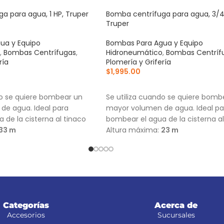
a para agua, 1 HP, Truper
Bomba centrífuga para agua, 3/4
Truper
ua y Equipo
Bombas Para Agua y Equipo
,
Bombas Centrífugas
,
Hidroneumático
,
Bombas Centríf
ría
Plomería y Grifería
$
1,995.00
RRITO
AÑADIR AL CARRITO
do se quiere bombear un
Se utiliza cuando se quiere bomb
de agua. Ideal para
mayor volumen de agua. Ideal pa
 de la cisterna al tinaco
bombear el agua de la cisterna al
33 m
Altura máxima:
23 m
59 L/min
Flujo máximo:
146 L/min
Categorías
Acerca de
Accesorios
Sucursales