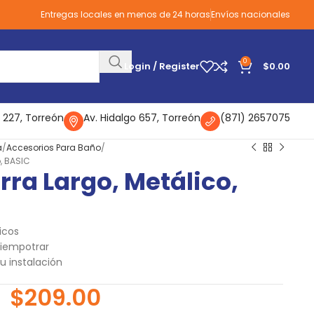
Entregas locales en menos de 24 horas
Envíos nacionales
0
Login / Register
$
0.00
 227, Torreón
Av. Hidalgo 657, Torreón
(871) 2657075
a
Accesorios Para Baño
, BASIC
rra Largo, Metálico,
icos
iempotrar
su instalación
$
209.00