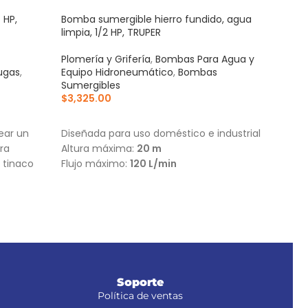
 HP,
Bomba sumergible hierro fundido, agua
Jueg
limpia, 1/2 HP, TRUPER
Pretu
Plomería y Grifería
,
Bombas Para Agua y
Plom
ugas
,
Equipo Hidroneumático
,
Bombas
Dest
Sumergibles
$
28
$
3,325.00
AÑ
AÑADIR AL CARRITO
Cuerp
ear un
Diseñada para uso doméstico e industrial
resis
ra
Altura máxima:
20 m
Múlti
 tinaco
Flujo máximo:
120 L/min
extr
Idea
cola
Soporte
Política de ventas