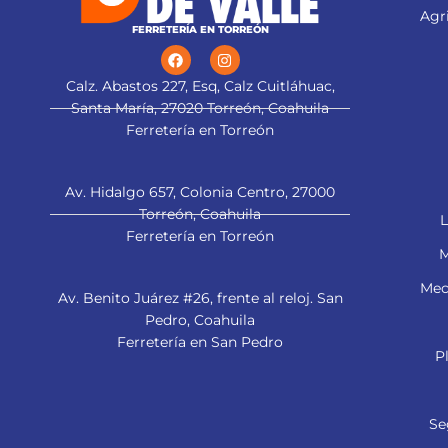
Agri
FERRETERÍA EN TORREÓN
Calz. Abastos 227, Esq, Calz Cuitláhuac,
Santa María, 27020 Torreón, Coahuila
Ferretería en Torreón
Av. Hidalgo 657, Colonia Centro, 27000
Torreón, Coahuila
L
Ferretería en Torreón
M
Mec
Av. Benito Juárez #26, frente al reloj. San
Pedro, Coahuila
Ferretería en San Pedro
P
Se