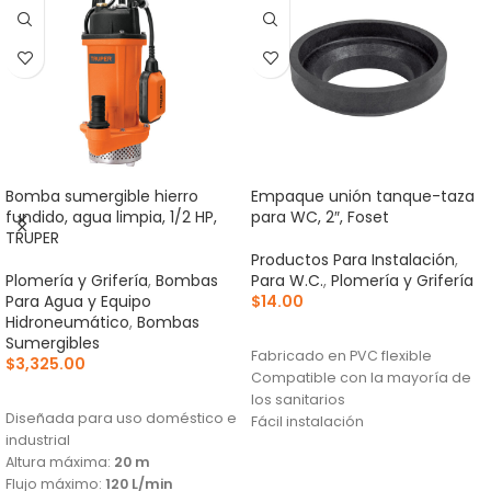
Bomba sumergible hierro
Empaque unión tanque-taza
fundido, agua limpia, 1/2 HP,
para WC, 2″, Foset
TRUPER
Productos Para Instalación
,
Plomería y Grifería
,
Bombas
Para W.C.
,
Plomería y Grifería
Para Agua y Equipo
$
14.00
Hidroneumático
,
Bombas
AÑADIR AL CARRITO
Sumergibles
Fabricado en PVC flexible
$
3,325.00
Compatible con la mayoría de
AÑADIR AL CARRITO
los sanitarios
Diseñada para uso doméstico e
Fácil instalación
industrial
Altura máxima:
20 m
Flujo máximo:
120 L/min