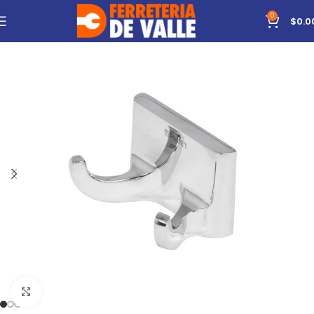
0
$
0.0
Click to enlarge