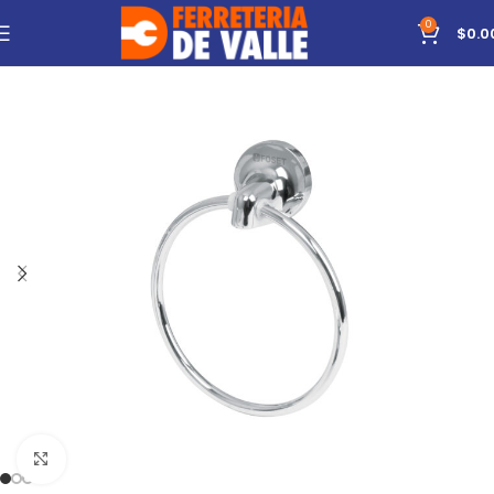
0
$
0.0
Click to enlarge