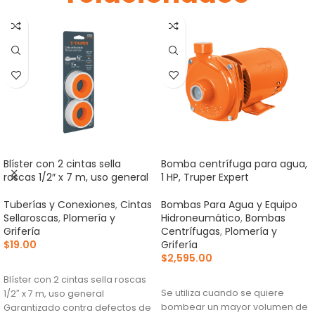
Blíster con 2 cintas sella
Bomba centrífuga para agua,
roscas 1/2″ x 7 m, uso general
1 HP, Truper Expert
Tuberías y Conexiones
,
Cintas
Bombas Para Agua y Equipo
Sellaroscas
,
Plomería y
Hidroneumático
,
Bombas
Grifería
Centrífugas
,
Plomería y
$
19.00
Grifería
$
2,595.00
AÑADIR AL CARRITO
AÑADIR AL CARRITO
Blíster con 2 cintas sella roscas
Se utiliza cuando se quiere
1/2″ x 7 m, uso general
bombear un mayor volumen de
Garantizado contra defectos de