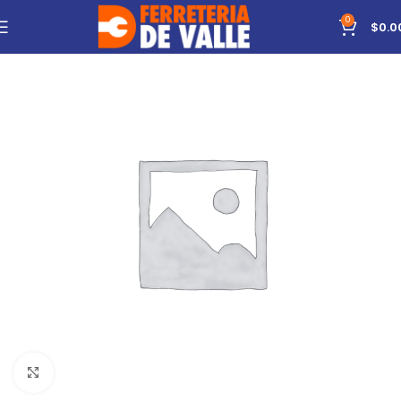
0
$
0.0
Click to enlarge