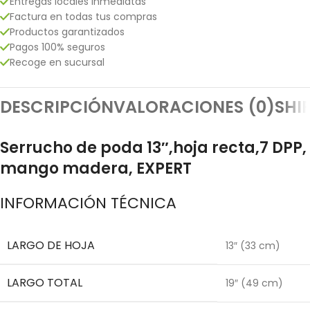
Entregas locales inmediatas
Factura en todas tus compras
Productos garantizados
Pagos 100% seguros
Recoge en sucursal
DESCRIPCIÓN
VALORACIONES (0)
SHI
Serrucho de poda 13″,hoja recta,7 DPP,
mango madera, EXPERT
INFORMACIÓN TÉCNICA
LARGO DE HOJA
13″ (33 cm)
LARGO TOTAL
19″ (49 cm)