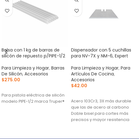
Bolsa con 1 kg de barras de
Dispensador con 5 cuchillas
silicón de repuesto p/PIPE-1/2
para NV-7X y NM-6, Expert
Para Limpieza y Hogar
,
Barras
Para Limpieza y Hogar
,
Para
De Silicón
,
Accesorios
Artículos De Cocina
,
$
275.00
Accesorios
$
42.00
AÑADIR AL CARRITO
AÑADIR AL CARRITO
Para pistola eléctrica de silicón
Acero 103Cr3, 3X más durable
modelo PIPE-1/2 marca Truper®
que las de acero al carbono
Doble bisel para cortes más
precisos y mayor resistencia
Para navajas NV-7X, NM-6, NM-
6P, NM-6S y NV-6X