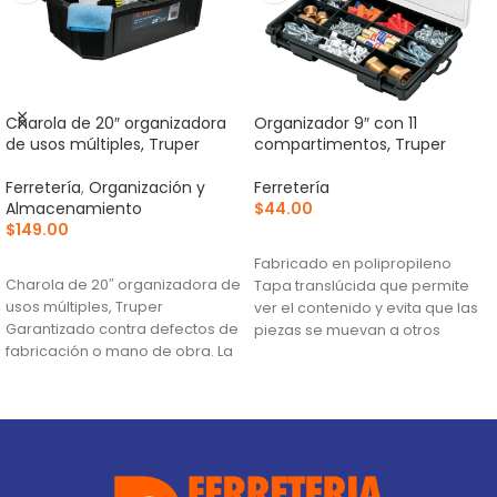
Charola de 20″ organizadora
Organizador 9″ con 11
de usos múltiples, Truper
compartimentos, Truper
Ferretería
,
Organización y
Ferretería
Almacenamiento
$
44.00
$
149.00
AÑADIR AL CARRITO
AÑADIR AL CARRITO
Fabricado en polipropileno
Charola de 20″ organizadora de
Tapa translúcida que permite
usos múltiples, Truper
ver el contenido y evita que las
Garantizado contra defectos de
piezas se muevan a otros
fabricación o mano de obra. La
compartimentos
garantía se
Broches de uso rudo