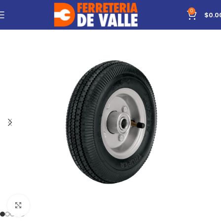
0
$
0.0
Click to enlarge