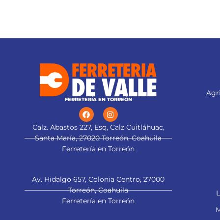
confort
Agri
FERRETERÍA EN TORREÓN
Calz. Abastos 227, Esq, Calz Cuitláhuac,
Santa María, 27020 Torreón, Coahuila
Ferretería en Torreón
Av. Hidalgo 657, Colonia Centro, 27000
Torreón, Coahuila
L
Ferretería en Torreón
M