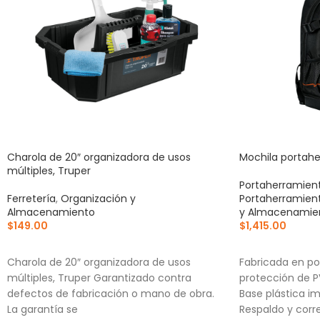
Charola de 20″ organizadora de usos
Mochila portahe
múltiples, Truper
Portaherramien
Ferretería
,
Organización y
Portaherramien
Almacenamiento
y Almacenamie
$
149.00
$
1,415.00
AÑADIR AL CARRITO
AÑADIR AL CA
Charola de 20″ organizadora de usos
Fabricada en po
múltiples, Truper Garantizado contra
protección de 
defectos de fabricación o mano de obra.
Base plástica 
La garantía se
Respaldo y corr