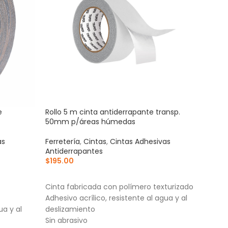
e
Rollo 5 m cinta antiderrapante transp.
Roll
50mm p/áreas húmedas
ama/
as
Ferretería
,
Cintas
,
Cintas Adhesivas
Ferre
Antiderrapantes
Anti
$
195.00
$
179
AÑADIR AL CARRITO
AÑ
Cinta fabricada con polímero texturizado
Text
Adhesivo acrílico, resistente al agua y al
Gran
ua y al
deslizamiento
Adhes
Sin abrasivo
tráf