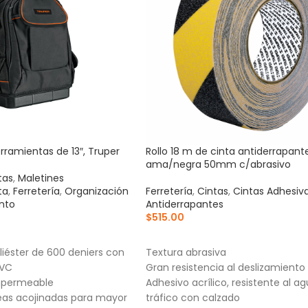
rramientas de 13″, Truper
Rollo 18 m de cinta antiderrapant
ama/negra 50mm c/abrasivo
tas
,
Maletines
ta
,
Ferretería
,
Organización
Ferretería
,
Cintas
,
Cintas Adhesiv
nto
Antiderrapantes
$
515.00
RRITO
AÑADIR AL CARRITO
liéster de 600 deniers con
Textura abrasiva
PVC
Gran resistencia al deslizamiento
impermeable
Adhesivo acrílico, resistente al ag
eas acojinadas para mayor
tráfico con calzado