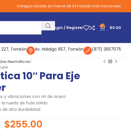
Entregas locales en menos de 24 horas
Envíos nacionales
0
Login / Register
$
0.00
 227, Torreón
Av. Hidalgo 657, Torreón
(871) 2657075
das Neumáticas
ruper
ca 10″ Para Eje
er
 y vibraciones con rin de acero
la rueda de hule sólido
 de alta durabilidad
$
255.00