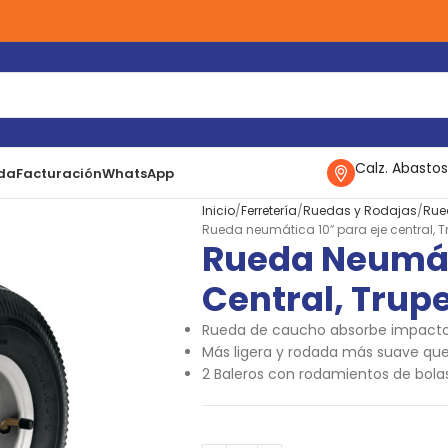
Calz. Abastos
da
Facturación
WhatsApp
Inicio
Ferretería
Ruedas y Rodajas
Rue
Rueda neumática 10″ para eje central, T
Rueda Neumáti
Central, Trup
Rueda de caucho absorbe impactos
Más ligera y rodada más suave que 
2 Baleros con rodamientos de bolas