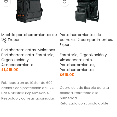
Mochila portaherramientas de
Porta herramientas de
13″, Truper
carnaza, 12 compartimentos,
Expert
Portaherramientas
,
Maletines
Portaherramienta
,
Ferretería
,
Ferretería
,
Organización y
Organización y
Almacenamiento
,
Almacenamiento
Portaherramientas
,
$
1,415.00
Portaherramientas
$
615.00
AÑADIR AL CARRITO
AÑADIR AL CARRITO
Fabricada en poliéster de 600
Cuero curtido flexible de alta
deniers con protección de PVC
calidad, resistente a la
Base plástica impermeable
humedad
Respaldo y correas acojinadas
Reforzado con cosido doble
para mayor confort
para incrementar su resistencia
y durabilidad