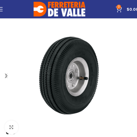
0
$
0.0
Click to enlarge