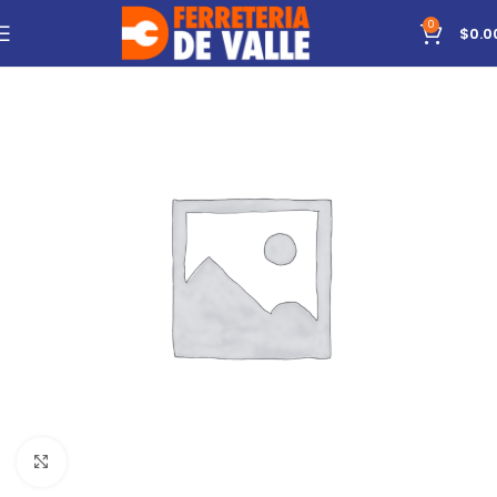
0
$
0.0
Click to enlarge