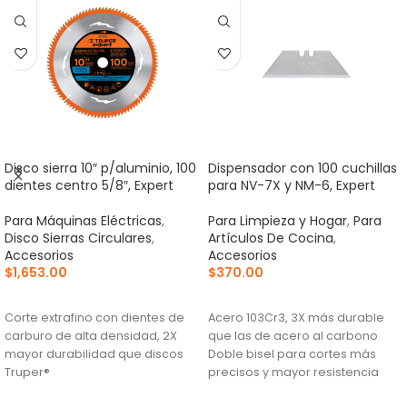
Disco sierra 10″ p/aluminio, 100
Dispensador con 100 cuchillas
dientes centro 5/8″, Expert
para NV-7X y NM-6, Expert
Para Máquinas Eléctricas
,
Para Limpieza y Hogar
,
Para
Disco Sierras Circulares
,
Artículos De Cocina
,
Accesorios
Accesorios
$
1,653.00
$
370.00
AÑADIR AL CARRITO
AÑADIR AL CARRITO
Corte extrafino con dientes de
Acero 103Cr3, 3X más durable
carburo de alta densidad, 2X
que las de acero al carbono
mayor durabilidad que discos
Doble bisel para cortes más
Truper®
precisos y mayor resistencia
Ranuras antivibración para
Para navajas NV-7X, NM-6, NM-