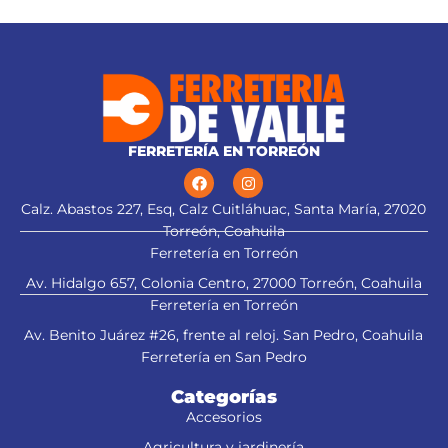
mayor estabilidad, que
6P, NM-6S y NV-6X
proporciona mejor acabado
(TCG) Triple Chip Grind: Dentado
alternado de forma plana y
trapezoidal para cortes limpios
FERRETERÍA EN TORREÓN
Calz. Abastos 227, Esq, Calz Cuitláhuac, Santa María, 27020
Torreón, Coahuila
Ferretería en Torreón
Av. Hidalgo 657, Colonia Centro, 27000 Torreón, Coahuila
Ferretería en Torreón
Av. Benito Juárez #26, frente al reloj. San Pedro, Coahuila
Ferretería en San Pedro
Categorías
Accesorios
Agricultura y jardinería