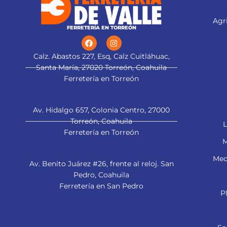
Agri
FERRETERÍA EN TORREÓN
Calz. Abastos 227, Esq, Calz Cuitláhuac,
Santa María, 27020 Torreón, Coahuila
Ferretería en Torreón
Av. Hidalgo 657, Colonia Centro, 27000
Torreón, Coahuila
L
Ferretería en Torreón
M
Mec
Av. Benito Juárez #26, frente al reloj. San
Pedro, Coahuila
Ferretería en San Pedro
P