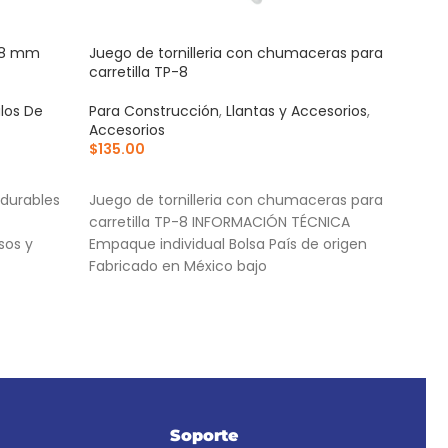
 18 mm
Juego de tornilleria con chumaceras para
Kit 
carretilla TP-8
276 
ulos De
Para Construcción
,
Llantas y Accesorios
,
Otro
Accesorios
Acce
$
135.00
Eléct
$
57
AÑADIR AL CARRITO
AÑ
 durables
Juego de tornilleria con chumaceras para
Idea
carretilla TP-8 INFORMACIÓN TÉCNICA
desba
sos y
Empaque individual Bolsa País de origen
Comp
Fabricado en México bajo
herr
Prác
el a
Soporte