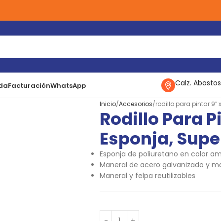
Calz. Abastos
da
Facturación
WhatsApp
Inicio
Accesorios
rodillo para pintar 9″ 
Rodillo Para P
Esponja, Super
Esponja de poliuretano en color ama
Maneral de acero galvanizado y ma
Maneral y felpa reutilizables