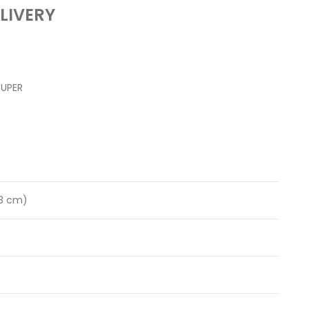
LIVERY
RUPER
23 cm)