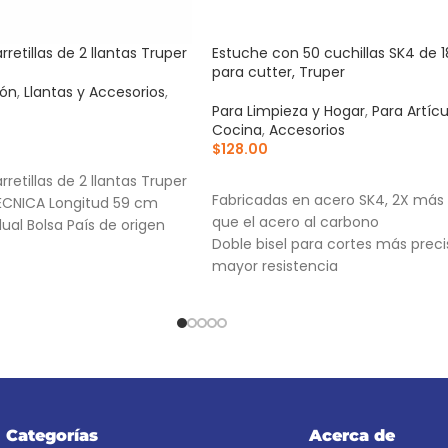
rretillas de 2 llantas Truper
Estuche con 50 cuchillas SK4 de
para cutter, Truper
ión
,
Llantas y Accesorios
,
Para Limpieza y Hogar
,
Para Artíc
Cocina
,
Accesorios
$
128.00
RRITO
AÑADIR AL CARRITO
rretillas de 2 llantas Truper
Fabricadas en acero SK4, 2X más
CNICA Longitud 59 cm
que el acero al carbono
ual Bolsa País de origen
Doble bisel para cortes más preci
mayor resistencia
Incluye estuche
Categorías
Acerca de