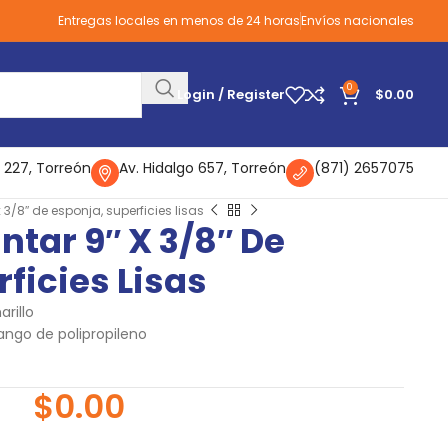
Entregas locales en menos de 24 horas
Envíos nacionales
0
Login / Register
$
0.00
 227, Torreón
Av. Hidalgo 657, Torreón
(871) 2657075
x 3/8″ de esponja, superficies lisas
intar 9″ X 3/8″ De
ficies Lisas
rillo
ngo de polipropileno
$
0.00