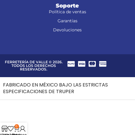
Soporte
Política de ventas
Garantías
Devoluciones
FERRETERÍA DE VALLE © 2026.
TODOS LOS DERECHOS
RESERVADOS.
FABRICADO EN MÉXICO BAJO LAS ESTRICTAS
ESPECIFICACIONES DE TRUPER
0
Shop
Wishlist
My account
Cart