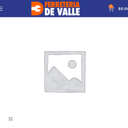
0
$
0.0
Click to enlarge