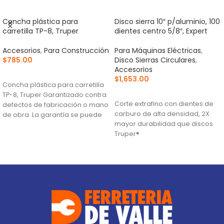
Concha plástica para
Disco sierra 10″ p/aluminio, 100
carretilla TP-8, Truper
dientes centro 5/8″, Expert
Accesorios
,
Para Construcción
Para Máquinas Eléctricas
,
$
785.00
Disco Sierras Circulares
,
Accesorios
AÑADIR AL CARRITO
$
1,653.00
Concha plástica para carretilla
AÑADIR AL CARRITO
TP-8, Truper Garantizado contra
Corte extrafino con dientes de
defectos de fabricación o mano
carburo de alta densidad, 2X
de obra. La garantía se puede
mayor durabilidad que discos
hacer
Truper®
Ranuras antivibración para
mayor estabilidad, que
proporciona mejor acabado
(TCG) Triple Chip Grind: Dentado
alternado de forma plana y
trapezoidal para cortes limpios