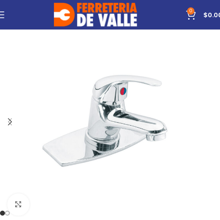
0
$
0.0
Click to enlarge