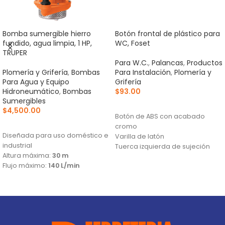
Bomba sumergible hierro
Botón frontal de plástico para
fundido, agua limpia, 1 HP,
WC, Foset
TRUPER
Para W.C.
,
Palancas
,
Productos
Plomería y Grifería
,
Bombas
Para Instalación
,
Plomería y
Para Agua y Equipo
Grifería
Hidroneumático
,
Bombas
$
93.00
Sumergibles
AÑADIR AL CARRITO
$
4,500.00
Botón de ABS con acabado
AÑADIR AL CARRITO
cromo
Diseñada para uso doméstico e
Varilla de latón
industrial
Tuerca izquierda de sujeción
Altura máxima:
30 m
Flujo máximo:
140 L/min