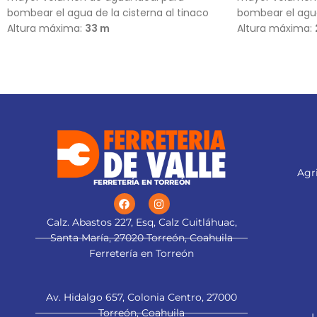
bombear el agua de la cisterna al tinaco
bombear el agua
Altura máxima:
33 m
Altura máxima:
Flujo máximo:
159 L/min
Flujo máximo:
1
Agri
FERRETERÍA EN TORREÓN
Calz. Abastos 227, Esq, Calz Cuitláhuac,
Santa María, 27020 Torreón, Coahuila
Ferretería en Torreón
Av. Hidalgo 657, Colonia Centro, 27000
Torreón, Coahuila
L