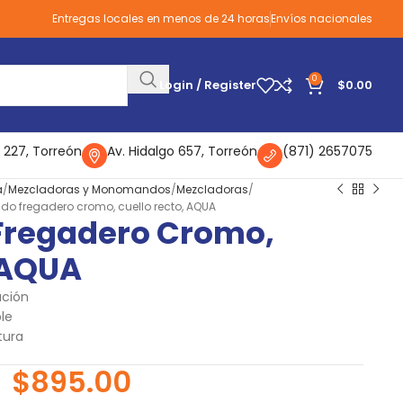
Entregas locales en menos de 24 horas
Envíos nacionales
0
Login / Register
$
0.00
 227, Torreón
Av. Hidalgo 657, Torreón
(871) 2657075
a
Mezcladoras y Monomandos
Mezcladoras
 fregadero cromo, cuello recto, AQUA
regadero Cromo,
 AQUA
ación
le
tura
$
895.00