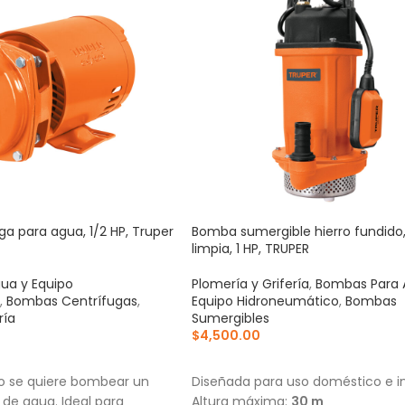
a para agua, 1/2 HP, Truper
Bomba sumergible hierro fundido
limpia, 1 HP, TRUPER
ua y Equipo
Plomería y Grifería
,
Bombas Para 
,
Bombas Centrífugas
,
Equipo Hidroneumático
,
Bombas
ría
Sumergibles
$
4,500.00
RRITO
AÑADIR AL CARRITO
do se quiere bombear un
Diseñada para uso doméstico e in
de agua. Ideal para
Altura máxima:
30 m