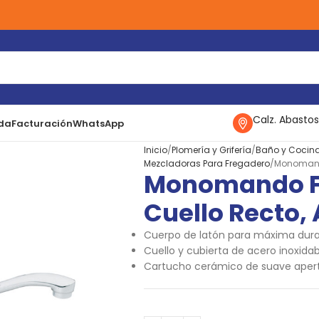
Calz. Abastos
da
Facturación
WhatsApp
Inicio
Plomería y Grifería
Baño y Cocin
Mezcladoras Para Fregadero
Monomando
Monomando F
Cuello Recto,
Cuerpo de latón para máxima dur
Cuello y cubierta de acero inoxidab
Cartucho cerámico de suave aper