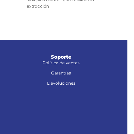
Féru
extracción
Ideales para remover cabello en lavabos,
coladeras y WC
Soporte
Política de ventas
Garantías
Devoluciones