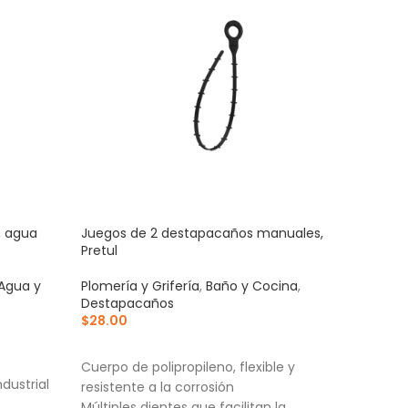
, agua
Juegos de 2 destapacaños manuales,
Mang
Pretul
1/2″x
Agua y
Plomería y Grifería
,
Baño y Cocina
,
Prod
Destapacaños
Flexi
$
28.00
Plom
$
29
AÑADIR AL CARRITO
AÑ
Cuerpo de polipropileno, flexible y
dustrial
Tuer
resistente a la corrosión
Espi
Múltiples dientes que facilitan la