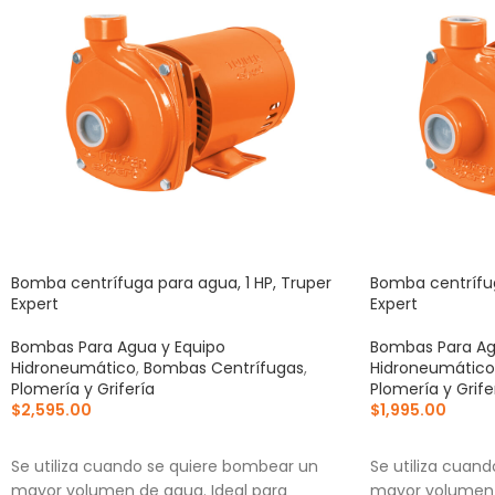
Bomba centrífuga para agua, 1 HP, Truper
Bomba centrífug
Expert
Expert
Bombas Para Agua y Equipo
Bombas Para Ag
Hidroneumático
,
Bombas Centrífugas
,
Hidroneumático
Plomería y Grifería
Plomería y Grife
$
2,595.00
$
1,995.00
AÑADIR AL CARRITO
AÑADIR AL CA
Se utiliza cuando se quiere bombear un
Se utiliza cuan
mayor volumen de agua. Ideal para
mayor volumen 