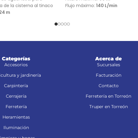
 de la cisterna al tinaco
Flujo máximo:
140 L/min
24 m
48 L/min
Categorías
Acerca de
Accesorios
Sucursales
cultura y jardinería
Facturación
Carpintería
Contacto
Cerrajería
Ferretería en Torreón
Ferretería
Truper en Torreón
Heramientas
Iluminación
impieza y hogar