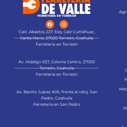
Agri
FERRETERÍA EN TORREÓN
Calz. Abastos 227, Esq, Calz Cuitláhuac,
Santa María, 27020 Torreón, Coahuila
Ferretería en Torreón
Av. Hidalgo 657, Colonia Centro, 27000
Torreón, Coahuila
L
Ferretería en Torreón
M
Mec
Av. Benito Juárez #26, frente al reloj. San
Pedro, Coahuila
Ferretería en San Pedro
P