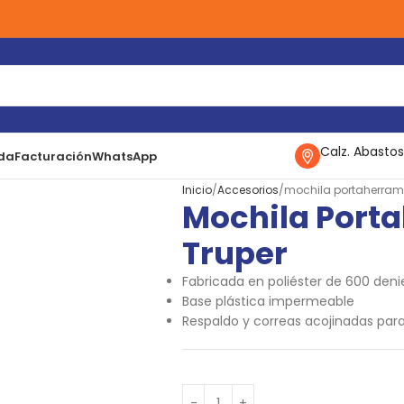
Calz. Abastos
da
Facturación
WhatsApp
Inicio
Accesorios
mochila portaherramie
Mochila Porta
Truper
Fabricada en poliéster de 600 den
Base plástica impermeable
Respaldo y correas acojinadas par