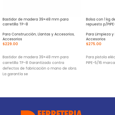
Bastidor de madera 39×48 mm para
Bolsa con 1 kg d
carretilla TP-8
repuesto p/PIPE
Para Construcción
,
Llantas y Accesorios
,
Para Limpieza y
Accesorios
Accesorios
$
229.00
$
275.00
AÑADIR AL CARRITO
AÑADIR AL CA
Bastidor de madera 39×48 mm para
Para pistola elé
carretilla TP-8 Garantizado contra
PIPE-5/16 marca
defectos de fabricación o mano de obra.
La garantía se