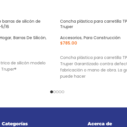
e barras de silicón de
Concha plástica para carretilla T
-5/16
Truper
 Hogar
,
Barras De Silicón
,
Accesorios
,
Para Construcción
$
785.00
AÑADIR AL CARRITO
RRITO
Concha plástica para carretilla T
ctrica de silicón modelo
Truper Garantizado contra defec
 Truper®
fabricación o mano de obra. La g
puede hacer
Categorías
Acerca de