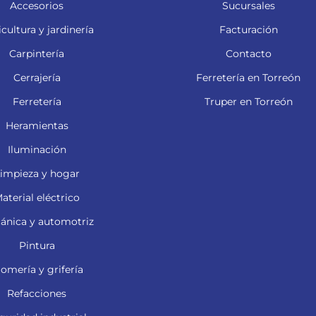
Accesorios
Sucursales
cultura y jardinería
Facturación
Carpintería
Contacto
Cerrajería
Ferretería en Torreón
Ferretería
Truper en Torreón
Heramientas
Iluminación
impieza y hogar
aterial eléctrico
ánica y automotriz
Pintura
lomería y grifería
Refacciones