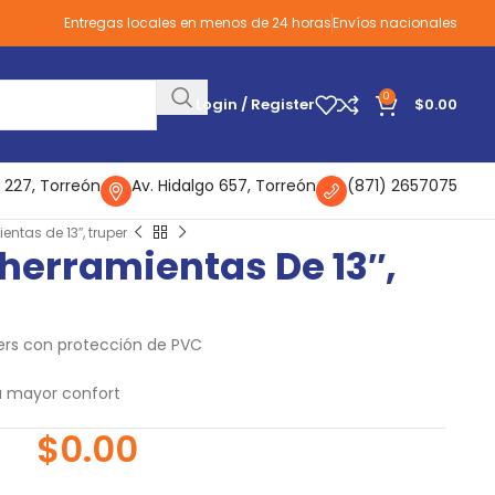
Entregas locales en menos de 24 horas
Envíos nacionales
0
Login / Register
$
0.00
 227, Torreón
Av. Hidalgo 657, Torreón
(871) 2657075
ntas de 13″, truper
herramientas De 13″,
iers con protección de PVC
a mayor confort
$
0.00