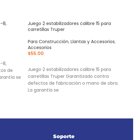
P-8,
Juego 2 estabilizadores calibre 15 para
Jueg
carretillas Truper
carre
Para Construcción
,
Llantas y Accesorios
,
Para
Accesorios
Acce
$
55.00
$
135
AÑADIR AL CARRITO
AÑ
P-8,
Juego 2 estabilizadores calibre 15 para
Jueg
tos de
carretillas Truper Garantizado contra
carr
arantía se
defectos de fabricación o mano de obra.
Empa
La garantía se
Fabr
Soporte