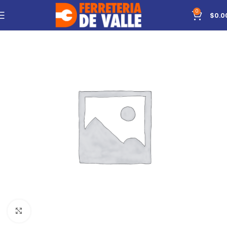
0
$
0.0
Click to enlarge