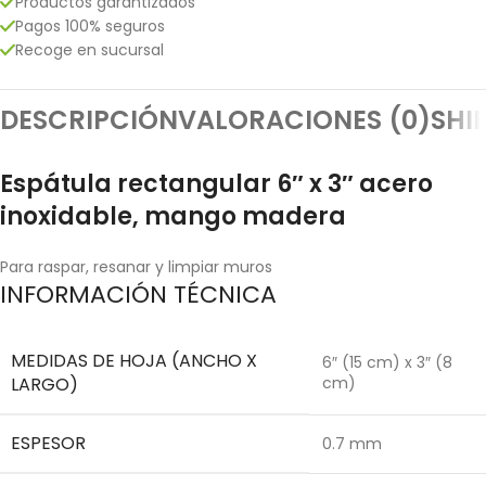
Productos garantizados
Pagos 100% seguros
Recoge en sucursal
DESCRIPCIÓN
VALORACIONES (0)
SHI
Espátula rectangular 6″ x 3″ acero
inoxidable, mango madera
Para raspar, resanar y limpiar muros
INFORMACIÓN TÉCNICA
MEDIDAS DE HOJA (ANCHO X
6″ (15 cm) x 3″ (8
LARGO)
cm)
ESPESOR
0.7 mm