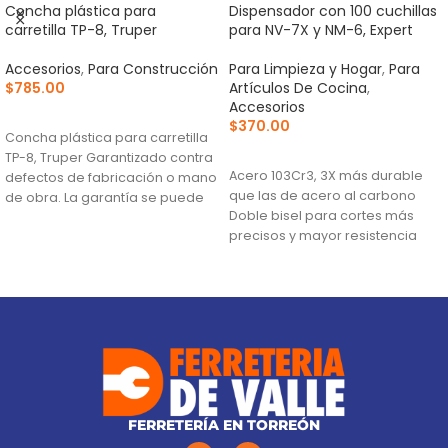
Concha plástica para
Dispensador con 100 cuchillas
carretilla TP-8, Truper
para NV-7X y NM-6, Expert
Accesorios
,
Para Construcción
Para Limpieza y Hogar
,
Para
$
785.00
Artículos De Cocina
,
Accesorios
AÑADIR AL CARRITO
$
370.00
Concha plástica para carretilla
AÑADIR AL CARRITO
TP-8, Truper Garantizado contra
Acero 103Cr3, 3X más durable
defectos de fabricación o mano
que las de acero al carbono
de obra. La garantía se puede
Doble bisel para cortes más
hacer
precisos y mayor resistencia
Para navajas NV-7X, NM-6, NM-
6P, NM-6S y NV-6X
FERRETERÍA EN TORREÓN