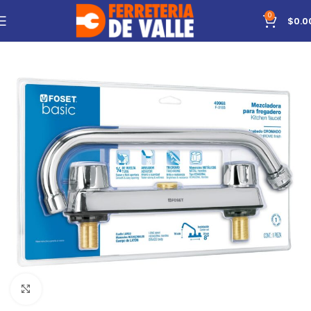
0
$
0.0
Click to enlarge