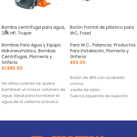
Bomba centrífuga para agua,
Botón frontal de plástico para
3/4 HP, Truper
WC, Foset
Bombas Para Agua y Equipo
Para W.C.
,
Palancas
,
Productos
Hidroneumático
,
Bombas
Para Instalación
,
Plomería y
Centrífugas
,
Plomería y
Grifería
Grifería
$
93.00
$
1,995.00
AÑADIR AL CARRITO
AÑADIR AL CARRITO
Botón de ABS con acabado
Se utiliza cuando se quiere
cromo
bombear un mayor volumen de
Varilla de latón
agua. Ideal para bombear el
Tuerca izquierda de sujeción
agua de la cisterna al tinaco
Altura máxima:
23 m
Flujo máximo:
146 L/min