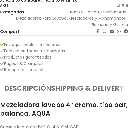
Add to compare
Add to wishlist
SKU:
49691
Categorías:
Baño y Cocina
,
Mezcladoras
,
Mezcladoras Para Lavabo
,
Mezcladoras y Monomandos
,
Plomería y Grifería
Compartir
Entregas locales inmediatas
Factura en todas tus compras
Productos garantizados
Pagos 100% seguros
Recoge en sucursal
DESCRIPCIÓN
SHIPPING & DELIVERY
Mezcladora lavabo 4″ cromo, tipo bar,
palanca, AQUA
Cumple la norma NMX-C-415-ONNCCE