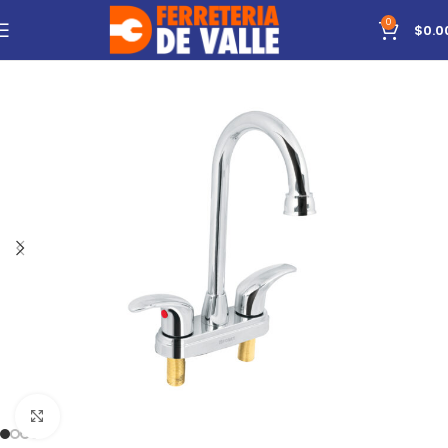
0
$
0.0
Click to enlarge