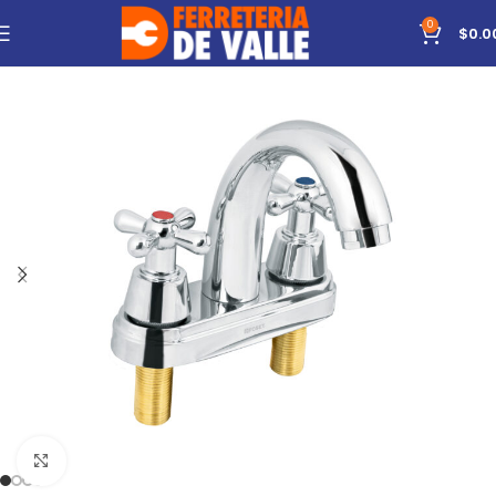
0
$
0.0
Click to enlarge