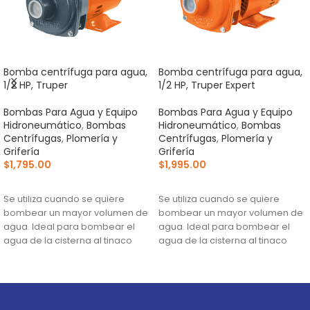
Bomba centrífuga para agua,
Bomba centrífuga para agua,
1/2 HP, Truper
1/2 HP, Truper Expert
Bombas Para Agua y Equipo
Bombas Para Agua y Equipo
Hidroneumático
,
Bombas
Hidroneumático
,
Bombas
Centrífugas
,
Plomería y
Centrífugas
,
Plomería y
Grifería
Grifería
$
1,795.00
$
1,995.00
AÑADIR AL CARRITO
AÑADIR AL CARRITO
Se utiliza cuando se quiere
Se utiliza cuando se quiere
bombear un mayor volumen de
bombear un mayor volumen de
agua. Ideal para bombear el
agua. Ideal para bombear el
agua de la cisterna al tinaco
agua de la cisterna al tinaco
Altura máxima:
18 m
Altura máxima:
24 m
Flujo máximo:
121 L/min
Flujo máximo:
148 L/min