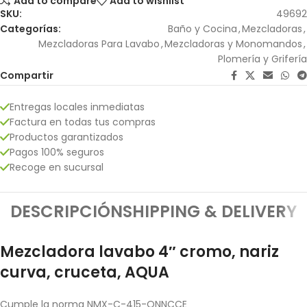
Add to compare
Add to wishlist
SKU:
49692
Categorías:
Baño y Cocina
,
Mezcladoras
,
Mezcladoras Para Lavabo
,
Mezcladoras y Monomandos
,
Plomería y Grifería
Compartir
Entregas locales inmediatas
Factura en todas tus compras
Productos garantizados
Pagos 100% seguros
Recoge en sucursal
DESCRIPCIÓN
SHIPPING & DELIVERY
Mezcladora lavabo 4″ cromo, nariz
curva, cruceta, AQUA
Cumple la norma NMX-C-415-ONNCCE