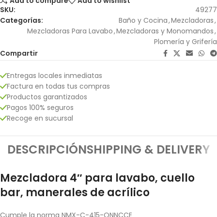
Add to compare
Add to wishlist
SKU:
49277
Categorías:
Baño y Cocina
,
Mezcladoras
,
Mezcladoras Para Lavabo
,
Mezcladoras y Monomandos
,
Plomería y Grifería
Compartir
Entregas locales inmediatas
Factura en todas tus compras
Productos garantizados
Pagos 100% seguros
Recoge en sucursal
DESCRIPCIÓN
SHIPPING & DELIVERY
Mezcladora 4″ para lavabo, cuello
bar, manerales de acrílico
Cumple la norma NMX-C-415-ONNCCE