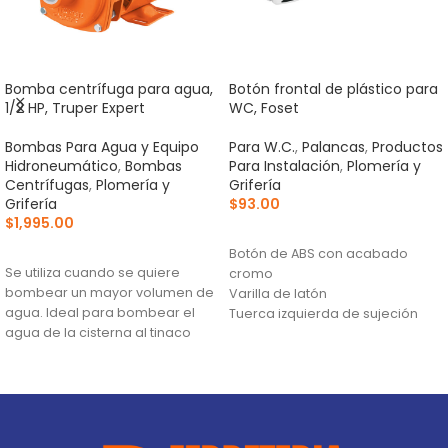
Bomba centrífuga para agua,
Botón frontal de plástico para
1/2 HP, Truper Expert
WC, Foset
Bombas Para Agua y Equipo
Para W.C.
,
Palancas
,
Productos
Hidroneumático
,
Bombas
Para Instalación
,
Plomería y
Centrífugas
,
Plomería y
Grifería
Grifería
$
93.00
$
1,995.00
AÑADIR AL CARRITO
AÑADIR AL CARRITO
Botón de ABS con acabado
Se utiliza cuando se quiere
cromo
bombear un mayor volumen de
Varilla de latón
agua. Ideal para bombear el
Tuerca izquierda de sujeción
agua de la cisterna al tinaco
Altura máxima:
24 m
Flujo máximo:
148 L/min