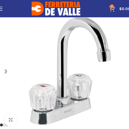
0
$
0.0
Click to enlarge