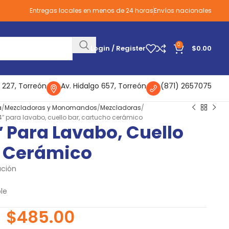
Entregas locales en menos de 24 horas
Envíos nacionales
0
Login / Register
$
0.00
 227, Torreón
Av. Hidalgo 657, Torreón
(871) 2657075
a
Mezcladoras y Monomandos
Mezcladoras
″ para lavabo, cuello bar, cartucho cerámico
 Para Lavabo, Cuello
o Cerámico
ación
le
$
485.00