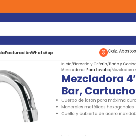
Calz. Abastos
da
Facturación
WhatsApp
Inicio
Plomería y Grifería
Baño y Cocin
Mezcladoras Para Lavabo
Mezcladora 4
Mezcladora 4″
Bar, Cartuch
Cuerpo de latón para máxima dur
Manerales metálicos hexagonales
Cuello y cubierta de acero inoxidab