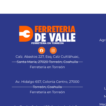
Agri
FERRETERÍA EN TORREÓN
Calz. Abastos 227, Esq, Calz Cuitláhuac,
Santa María, 27020 Torreón, Coahuila
Ferretería en Torreón
Av. Hidalgo 657, Colonia Centro, 27000
Torreón, Coahuila
L
Ferretería en Torreón
M
Mec