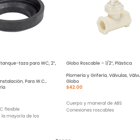
tanque-taza para WC, 2″,
Globo Roscable – 1/2″, Plástica
Plomería y Grifería
,
Válvulas
,
Válv
Instalación
,
Para W.C.
,
Globo
ría
$
42.00
AÑADIR AL CARRITO
RRITO
Cuerpo y maneral de ABS
 flexible
Conexiones roscables
la mayoría de los