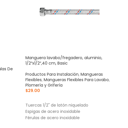
Manguera lavabo/fregadero, aluminio,
Mang
1/2″x1/2″,40 cm, Basic
1/2″x
ulas De
Productos Para Instalación
,
Mangueras
Prod
Flexibles
,
Mangueras Flexibles Para Lavabo
,
Flexi
Plomería y Grifería
Plom
$
29.00
$
31.
AÑADIR AL CARRITO
AÑ
Tuercas 1/2" de latón niquelado
Tuer
Espigas de acero inoxidable
Espi
Férulas de acero inoxidable
Féru