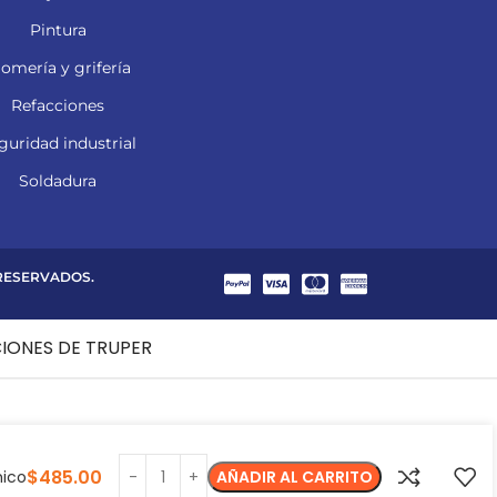
Pintura
lomería y grifería
Refacciones
guridad industrial
Soldadura
 RESERVADOS.
CIONES DE TRUPER
$
485.00
mico
AÑADIR AL CARRITO