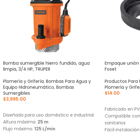
Bomba sumergible hierro fundido, agua
Empaque unión 
limpia, 3/4 HP, TRUPER
Foset
Plomería y Grifería
,
Bombas Para Agua y
Productos Para 
Equipo Hidroneumático
,
Bombas
Plomería y Grife
Sumergibles
$
14.00
$
3,995.00
AÑADIR AL CA
AÑADIR AL CARRITO
Fabricado en PVC
Diseñada para uso doméstico e industrial
Compatible con 
Altura máxima:
25 m
sanitarios
Flujo máximo:
125 L/min
Fácil instalación