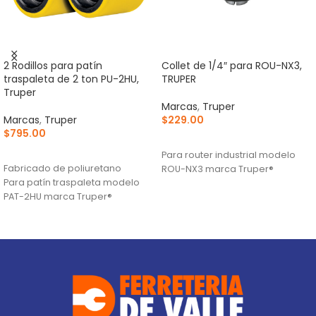
2 Rodillos para patín
Collet de 1/4″ para ROU-NX3,
traspaleta de 2 ton PU-2HU,
TRUPER
Truper
Marcas
,
Truper
Marcas
,
Truper
$
229.00
$
795.00
AÑADIR AL CARRITO
AÑADIR AL CARRITO
Para router industrial modelo
Fabricado de poliuretano
ROU-NX3 marca Truper®
Para patín traspaleta modelo
PAT-2HU marca Truper®