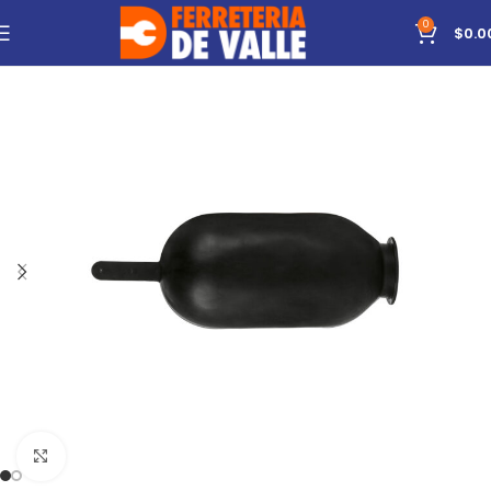
0
$
0.0
Click to enlarge