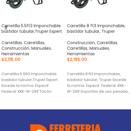
Carretilla 5.5ft3 Imponchable
Carretilla 8 ft3 Imponchable,
bastidor tubular,Truper Expert
bastidor tubular, Truper
Carretillas
,
Carretillas
,
Construcción
,
Carretillas
,
Construcción
,
Manuales
,
Carretillas
,
Manuales
,
Herramientas
Herramientas
$
2,115.00
$
2,185.00
AÑADIR AL CARRITO
AÑADIR AL CARRITO
Carretilla 5.5ft3 Imponchable
Carretilla 8 ft3 Imponchable,
bastidor tubular,Truper Expert
bastidor tubular, Truper Excede
Excede la norma: Especif.
la norma: Especif. Federal: KKK-
Federal: KKK-W-291f Tacón
W-291f Soportes de uso pesado,
estabilizador Se surte en 3
mayor estabilidad en
paquetes por