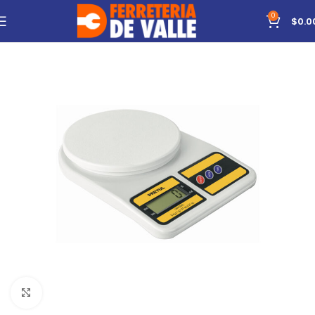
0
$
0.0
Click to enlarge