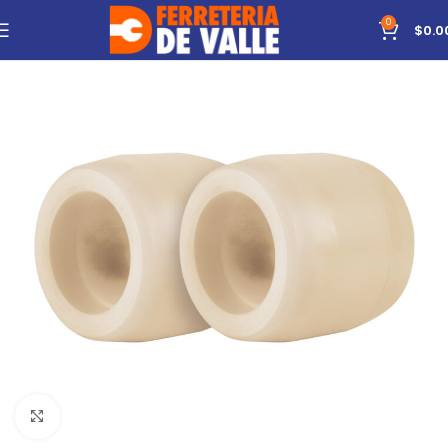
0
$
0.0
Click to enlarge