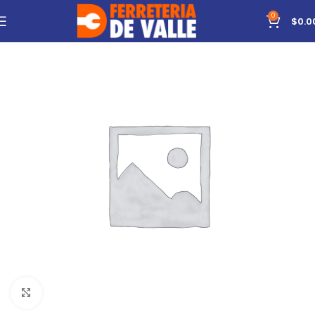
0
$
0.0
Click to enlarge