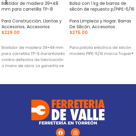
Bastidor de madera 39×48
Bolsa con 1 kg de barras de
mm para carretilla TP-8
silicón de repuesto p/PIPE-5/16
Para Construcción
,
Llantas y
Para Limpieza y Hogar
,
Barras
Accesorios
,
Accesorios
De Silicón
,
Accesorios
$
229.00
$
275.00
AÑADIR AL CARRITO
AÑADIR AL CARRITO
Bastidor de madera 39×48 mm
Para pistola eléctrica de silicón
para carretilla TP-8 Garantizado
modelo PIPE-5/16 marca Truper®
contra defectos de fabricación
o mano de obra. La garantía se
FERRETERÍA EN TORREÓN