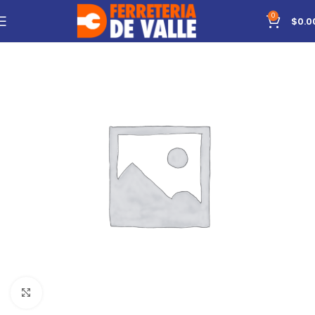
0
$
0.0
Click to enlarge