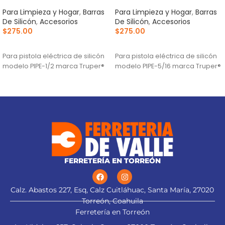
Para Limpieza y Hogar
,
Barras
Para Limpieza y Hogar
,
Barras
De Silicón
,
Accesorios
De Silicón
,
Accesorios
$
275.00
$
275.00
AÑADIR AL CARRITO
AÑADIR AL CARRITO
Para pistola eléctrica de silicón
Para pistola eléctrica de silicón
modelo PIPE-1/2 marca Truper®
modelo PIPE-5/16 marca Truper®
FERRETERÍA EN TORREÓN
Calz. Abastos 227, Esq, Calz Cuitláhuac, Santa María, 27020
Torreón, Coahuila
Ferretería en Torreón