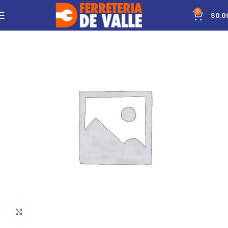
0
$
0.0
Click to enlarge