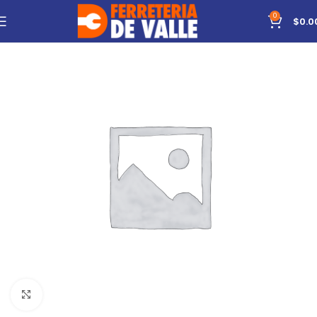
0
$
0.0
Click to enlarge