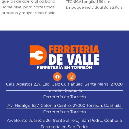
que las de acero al carbono
TÉCNICA Longitud 59 cm
Doble bisel para cortes más
Empaque individual Bolsa País
precisos y mayor resistencia
de origen Fabricado
Para navajas NV-7X, NM-6, NM-
6P, NM-6S y NV-6X
FERRETERÍA EN TORREÓN
Calz. Abastos 227, Esq, Calz Cuitláhuac, Santa María, 27020
Torreón, Coahuila
Ferretería en Torreón
Av. Hidalgo 657, Colonia Centro, 27000 Torreón, Coahuila
Ferretería en Torreón
Av. Benito Juárez #26, frente al reloj. San Pedro, Coahuila
Ferretería en San Pedro