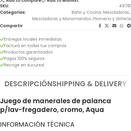
Add to compare
Add to wishlist
SKU:
49781
Categorías:
Baño y Cocina
,
Mezcladoras
,
Mezcladoras y Monomandos
,
Plomería y Grifería
Compartir
Entregas locales inmediatas
Factura en todas tus compras
Productos garantizados
Pagos 100% seguros
Recoge en sucursal
DESCRIPCIÓN
SHIPPING & DELIVERY
Juego de manerales de palanca
p/lav-fregadero, cromo, Aqua
INFORMACIÓN TÉCNICA