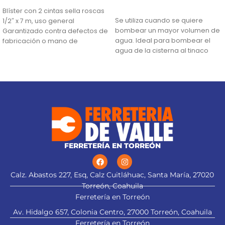
AÑADIR AL CARRITO
AÑADIR AL CARRITO
Blíster con 2 cintas sella roscas
Se utiliza cuando se quiere
1/2″ x 7 m, uso general
bombear un mayor volumen de
Garantizado contra defectos de
agua. Ideal para bombear el
fabricación o mano de
agua de la cisterna al tinaco
Altura máxima:
24 m
Flujo máximo:
148 L/min
FERRETERÍA EN TORREÓN
Calz. Abastos 227, Esq, Calz Cuitláhuac, Santa María, 27020
Torreón, Coahuila
Ferretería en Torreón
Av. Hidalgo 657, Colonia Centro, 27000 Torreón, Coahuila
Ferretería en Torreón