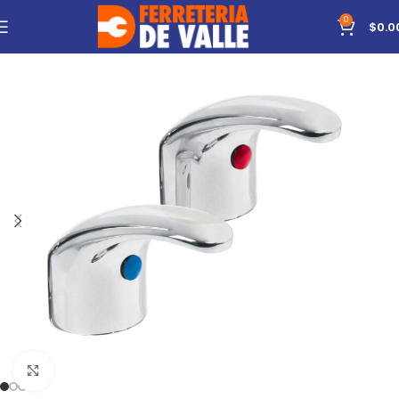
0
$
0.0
Click to enlarge