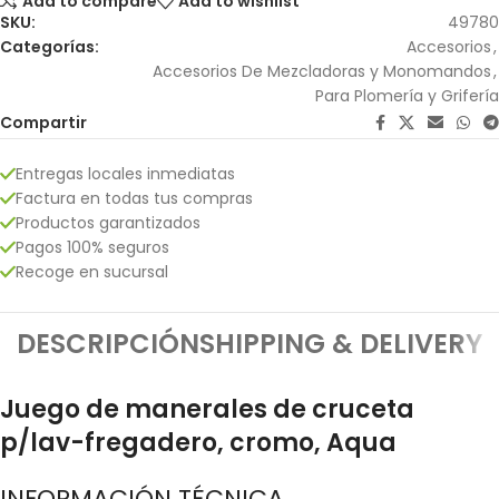
Add to compare
Add to wishlist
SKU:
49780
Categorías:
Accesorios
,
Accesorios De Mezcladoras y Monomandos
,
Para Plomería y Grifería
Compartir
Entregas locales inmediatas
Factura en todas tus compras
Productos garantizados
Pagos 100% seguros
Recoge en sucursal
DESCRIPCIÓN
SHIPPING & DELIVERY
Juego de manerales de cruceta
p/lav-fregadero, cromo, Aqua
INFORMACIÓN TÉCNICA