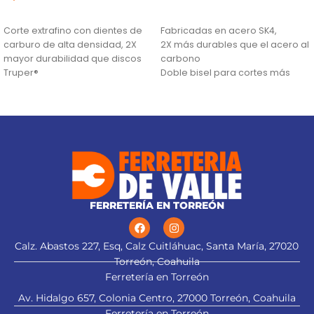
AÑADIR AL CARRITO
AÑADIR AL CARRITO
Corte extrafino con dientes de
Fabricadas en acero SK4,
carburo de alta densidad, 2X
2X más durables que el acero al
mayor durabilidad que discos
carbono
Truper®
Doble bisel para cortes más
Ranuras antivibración para
precisos y mayor resistencia
mayor estabilidad, que
Incluye estuche
proporciona mejor acabado
(TCG) Triple Chip Grind: Dentado
alternado de forma plana y
trapezoidal para cortes limpios
FERRETERÍA EN TORREÓN
Calz. Abastos 227, Esq, Calz Cuitláhuac, Santa María, 27020
Torreón, Coahuila
Ferretería en Torreón
Av. Hidalgo 657, Colonia Centro, 27000 Torreón, Coahuila
Ferretería en Torreón