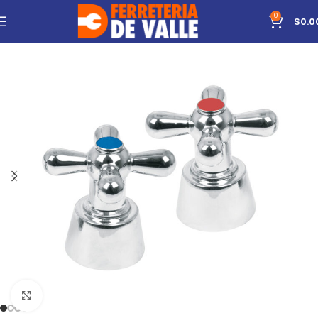
0
$
0.0
Click to enlarge