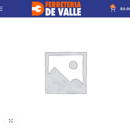
0
$
0.0
Click to enlarge