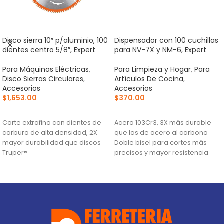
Disco sierra 10″ p/aluminio, 100
Dispensador con 100 cuchillas
dientes centro 5/8″, Expert
para NV-7X y NM-6, Expert
Para Máquinas Eléctricas
,
Para Limpieza y Hogar
,
Para
Disco Sierras Circulares
,
Artículos De Cocina
,
Accesorios
Accesorios
$
1,653.00
$
370.00
AÑADIR AL CARRITO
AÑADIR AL CARRITO
Corte extrafino con dientes de
Acero 103Cr3, 3X más durable
carburo de alta densidad, 2X
que las de acero al carbono
mayor durabilidad que discos
Doble bisel para cortes más
Truper®
precisos y mayor resistencia
Ranuras antivibración para
Para navajas NV-7X, NM-6, NM-
mayor estabilidad, que
6P, NM-6S y NV-6X
proporciona mejor acabado
(TCG) Triple Chip Grind: Dentado
alternado de forma plana y
trapezoidal para cortes limpios