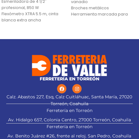
Esmeriladora de 4 1/2"
vanadio
profesional, 850 W
Broches metálicos
Flexómetro XTRA 5.5 m, cinta
Herramienta marcada para
blanca extra ancha
fácil identificación
Lentes de seguridad
FERRETERÍA EN TORREÓN
alt="Aplica a
Calz. Abastos 227, Esq, Calz Cuitláhuac, Santa María, 27020
Torreón, Coahuila
Ferretería en Torreón
esmeriladora" title="Aplica a
esmeriladora">
Av. Hidalgo 657, Colonia Centro, 27000 Torreón, Coahuila
Ferretería en Torreón
Av. Benito Juárez #26, frente al reloj. San Pedro, Coahuila