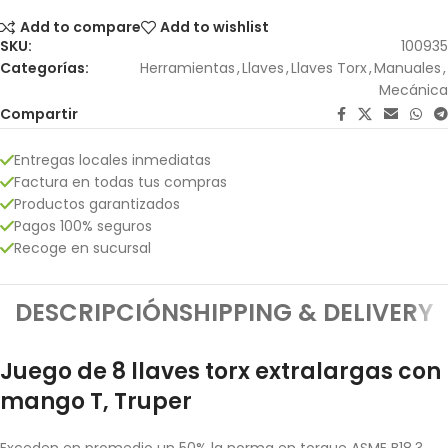
Add to compare
Add to wishlist
SKU:
100935
Categorías:
Herramientas
,
Llaves
,
Llaves Torx
,
Manuales
,
Mecánica
Compartir
Entregas locales inmediatas
Factura en todas tus compras
Productos garantizados
Pagos 100% seguros
Recoge en sucursal
DESCRIPCIÓN
SHIPPING & DELIVERY
Juego de 8 llaves torx extralargas con
mango T, Truper
Exceden en promedio un 50% la norma en torque ASME B18.3