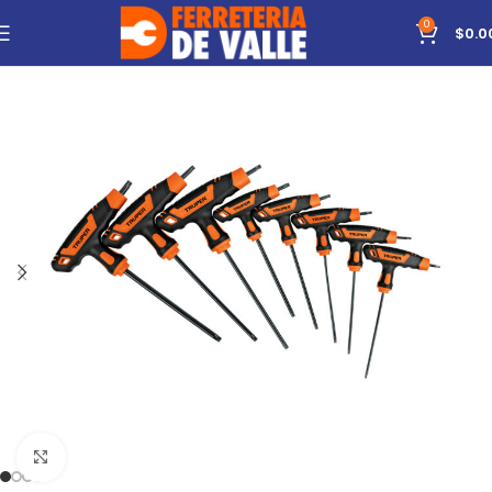
0
$
0.0
Click to enlarge