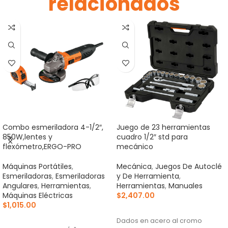
relacionados
Combo esmeriladora 4-1/2″,
Juego de 23 herramientas
850W,lentes y
cuadro 1/2″ std para
flexómetro,ERGO-PRO
mecánico
Máquinas Portátiles
,
Mecánica
,
Juegos De Autoclé
Esmeriladoras
,
Esmeriladoras
y De Herramienta
,
Angulares
,
Herramientas
,
Herramientas
,
Manuales
Máquinas Eléctricas
$
2,407.00
$
1,015.00
AÑADIR AL CARRITO
AÑADIR AL CARRITO
Dados en acero al cromo