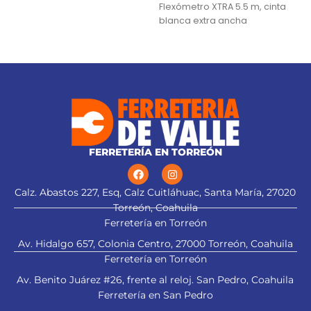
Flexómetro XTRA 5.5 m, cinta
estabilizador Se surte en 3
blanca extra ancha
paquetes por
Lentes de seguridad
FERRETERÍA EN TORREÓN
alt="Aplica a
Calz. Abastos 227, Esq, Calz Cuitláhuac, Santa María, 27020
Torreón, Coahuila
Ferretería en Torreón
esmeriladora" title="Aplica a
esmeriladora">
Av. Hidalgo 657, Colonia Centro, 27000 Torreón, Coahuila
Ferretería en Torreón
Av. Benito Juárez #26, frente al reloj. San Pedro, Coahuila
Ferretería en San Pedro