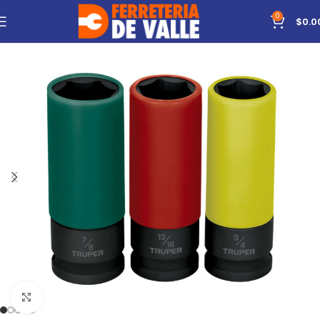
0
$
0.0
Click to enlarge