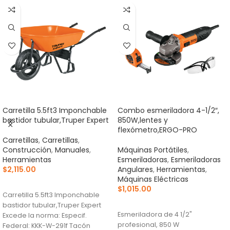
Carretilla 5.5ft3 Imponchable
Combo esmeriladora 4-1/2″,
bastidor tubular,Truper Expert
850W,lentes y
flexómetro,ERGO-PRO
Carretillas
,
Carretillas
,
Construcción
,
Manuales
,
Máquinas Portátiles
,
Herramientas
Esmeriladoras
,
Esmeriladoras
$
2,115.00
Angulares
,
Herramientas
,
Máquinas Eléctricas
AÑADIR AL CARRITO
$
1,015.00
Carretilla 5.5ft3 Imponchable
AÑADIR AL CARRITO
bastidor tubular,Truper Expert
Esmeriladora de 4 1/2"
Excede la norma: Especif.
profesional, 850 W
Federal: KKK-W-291f Tacón