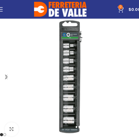
0
$
0.0
Click to enlarge