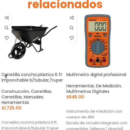
relacionados
Carretilla concha plástica 6 ft
Multímetro digital profesional
Imponchable b/tubular,Truper
Herramientas
,
De Medición
,
Construcción
,
Carretillas
,
Multímetros Digitales
Carretillas
,
Manuales
,
$
545.00
Herramientas
AÑADIR AL CARRITO
$
1,725.00
Instrumento de medición con
AÑADIR AL CARRITO
cuerpo de ABS
Carretilla concha plástica 6 ft
Escala de circuito integrado con
Imponchable b/tubular,Truper
convertidor (alterna / directa)