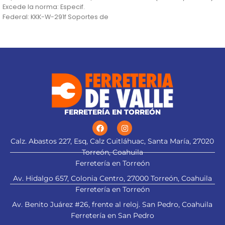
Excede la norma: Especif.
doble integrado como centro y
Federal: KKK-W-291f Soportes de
protección contra sobrecargas
uso pesado, mayor estabilidad
Funciones: Prueba de diodo,
en
continuidad audible, retención
de datos (HOLD), true RMS y
apagado automático (APO)
FERRETERÍA EN TORREÓN
Calz. Abastos 227, Esq, Calz Cuitláhuac, Santa María, 27020
Torreón, Coahuila
Ferretería en Torreón
Av. Hidalgo 657, Colonia Centro, 27000 Torreón, Coahuila
Ferretería en Torreón
Av. Benito Juárez #26, frente al reloj. San Pedro, Coahuila
Ferretería en San Pedro