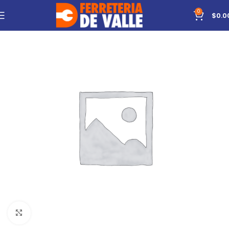
0
$
0.0
Click to enlarge