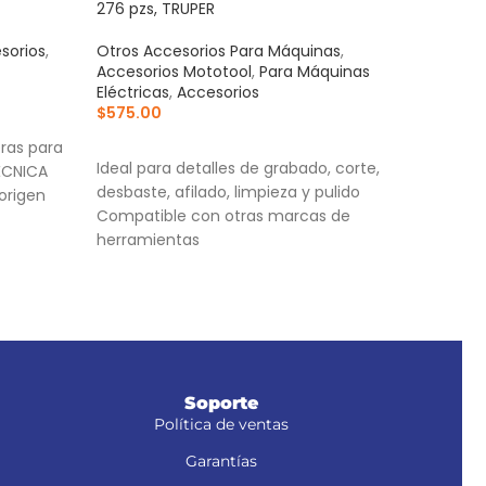
276 pzs, TRUPER
azul
sorios
,
Otros Accesorios Para Máquinas
,
Acce
Accesorios Mototool
,
Para Máquinas
Para
Eléctricas
,
Accesorios
$
35
$
575.00
AÑ
AÑADIR AL CARRITO
ras para
Cuer
Ideal para detalles de grabado, corte,
ÉCNICA
Bases
desbaste, afilado, limpieza y pulido
origen
Torn
Compatible con otras marcas de
herramientas
Práctico estuche organizador que facilita
el almacenamiento de los accesorios
Soporte
Política de ventas
Garantías