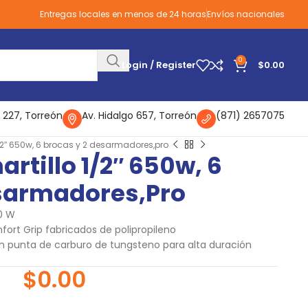
Entregas locales en menos de 24 horas
Envíos nacionales
0
Login / Register
$
0.00
 227, Torreón
Av. Hidalgo 657, Torreón
(871) 2657075
/2″ 650w, 6 brocas y 2 desarmadores,pro
tillo 1/2″ 650w, 6
esarmadores,pro
50 W
t Grip fabricados de polipropileno
n punta de carburo de tungsteno para alta duración
$
0.00