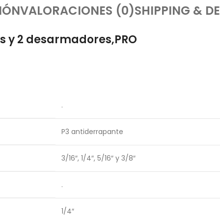
IÓN
VALORACIONES (0)
SHIPPING & DE
as y 2 desarmadores,PRO
.
P3 antiderrapante
3/16″, 1/4″, 5/16″ y 3/8″
.
1/4″