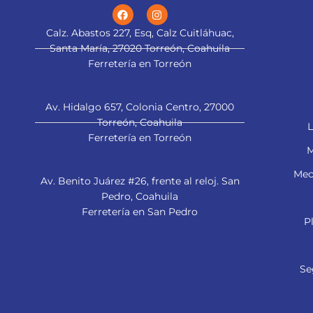
Calz. Abastos 227, Esq, Calz Cuitláhuac,
Santa María, 27020 Torreón, Coahuila
Ferretería en Torreón
Av. Hidalgo 657, Colonia Centro, 27000
Torreón, Coahuila
L
Ferretería en Torreón
M
Mec
Av. Benito Juárez #26, frente al reloj. San
Pedro, Coahuila
Ferretería en San Pedro
P
Se