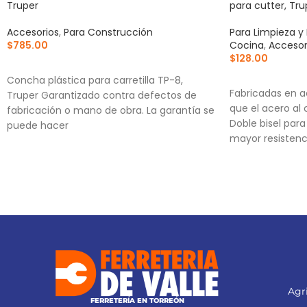
Truper
para cutter, Tru
Accesorios
,
Para Construcción
Para Limpieza y
$
785.00
Cocina
,
Accesor
$
128.00
AÑADIR AL CARRITO
AÑADIR AL CA
Concha plástica para carretilla TP-8,
Fabricadas en a
Truper Garantizado contra defectos de
que el acero al
fabricación o mano de obra. La garantía se
Doble bisel par
puede hacer
mayor resistenc
Incluye estuche
Agri
FERRETERÍA EN TORREÓN