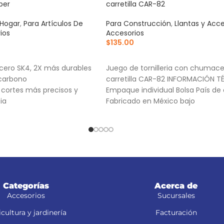
per
carretilla CAR-82
 Hogar
,
Para Artículos De
Para Construcción
,
Llantas y Acce
ios
Accesorios
$
135.00
RRITO
AÑADIR AL CARRITO
cero SK4, 2X más durables
Juego de tornilleria con chumace
 carbono
carretilla CAR-82 INFORMACIÓN T
a cortes más precisos y
Empaque individual Bolsa País de 
ia
Fabricado en México bajo
Categorías
Acerca de
Accesorios
Sucursales
cultura y jardinería
Facturación