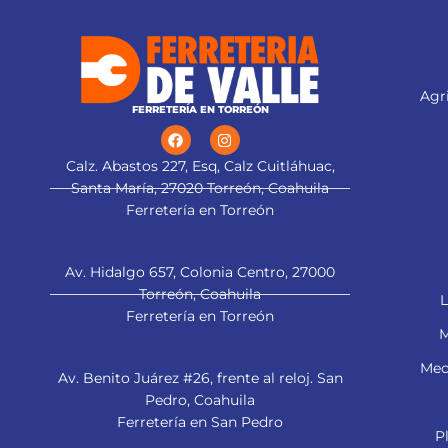
Agri
FERRETERÍA EN TORREÓN
Calz. Abastos 227, Esq, Calz Cuitláhuac,
Santa María, 27020 Torreón, Coahuila
Ferretería en Torreón
Av. Hidalgo 657, Colonia Centro, 27000
Torreón, Coahuila
L
Ferretería en Torreón
M
Mec
Av. Benito Juárez #26, frente al reloj. San
Pedro, Coahuila
Ferretería en San Pedro
P