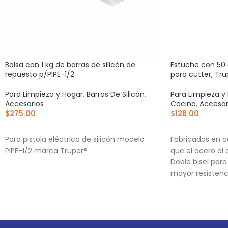
Bolsa con 1 kg de barras de silicón de
Estuche con 50 
repuesto p/PIPE-1/2
para cutter, Tru
Para Limpieza y Hogar
,
Barras De Silicón
,
Para Limpieza y
Accesorios
Cocina
,
Accesor
$
275.00
$
128.00
AÑADIR AL CARRITO
AÑADIR AL CA
Para pistola eléctrica de silicón modelo
Fabricadas en a
PIPE-1/2 marca Truper®
que el acero al
Doble bisel par
mayor resistenc
Incluye estuche