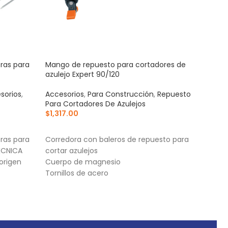
ras para
Mango de repuesto para cortadores de
Repu
azulejo Expert 90/120
azul
sorios
,
Accesorios
,
Para Construcción
,
Repuesto
Acce
Para Cortadores De Azulejos
Para
$
1,317.00
$
30
AÑADIR AL CARRITO
AÑ
ras para
Corredora con baleros de repuesto para
Cuch
ÉCNICA
cortar azulejos
Cuer
origen
Cuerpo de magnesio
Torn
Tornillos de acero