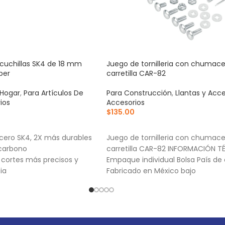
cuchillas SK4 de 18 mm
Juego de tornilleria con chumace
per
carretilla CAR-82
 Hogar
,
Para Artículos De
Para Construcción
,
Llantas y Acce
ios
Accesorios
$
135.00
RRITO
AÑADIR AL CARRITO
cero SK4, 2X más durables
Juego de tornilleria con chumace
 carbono
carretilla CAR-82 INFORMACIÓN T
a cortes más precisos y
Empaque individual Bolsa País de 
ia
Fabricado en México bajo