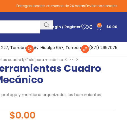
Entregas locales en menos de 24 horas
Envíos nacionales
0
Login / Register
$
0.00
 227, Torreón
Av. Hidalgo 657, Torreón
(871) 2657075
ntas cuadro 1/4″ std para mecánico
Herramientas Cuadro
 Mecánico
protege y mantiene organizadas las herramientas
$
0.00