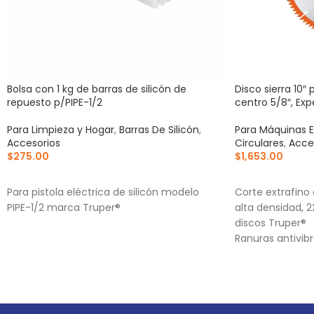
Bolsa con 1 kg de barras de silicón de
Disco sierra 10″
repuesto p/PIPE-1/2
centro 5/8″, Exp
Para Limpieza y Hogar
,
Barras De Silicón
,
Para Máquinas E
Accesorios
Circulares
,
Acce
$
275.00
$
1,653.00
AÑADIR AL CARRITO
AÑADIR AL CA
Para pistola eléctrica de silicón modelo
Corte extrafino
PIPE-1/2 marca Truper®
alta densidad, 
discos Truper®
Ranuras antivib
estabilidad, qu
acabado
(TCG) Triple Ch
alternado de fo