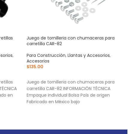
tillas
Juego de tornilleria con chumaceras para
Mang
carretilla CAR-82
azul
sorios
,
Para Construcción
,
Llantas y Accesorios
,
Acce
Accesorios
Para
$
135.00
$
1,3
AÑADIR AL CARRITO
AÑ
tillas
Juego de tornilleria con chumaceras para
Corr
 TÉCNICA
carretilla CAR-82 INFORMACIÓN TÉCNICA
cort
cado en
Empaque individual Bolsa País de origen
Cuer
Fabricado en México bajo
Torn