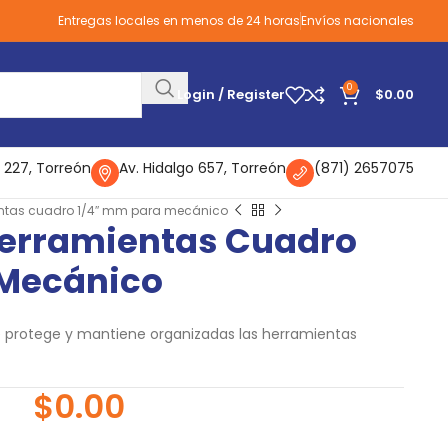
Entregas locales en menos de 24 horas
Envíos nacionales
0
Login / Register
$
0.00
 227, Torreón
Av. Hidalgo 657, Torreón
(871) 2657075
entas cuadro 1/4″ mm para mecánico
Herramientas Cuadro
 Mecánico
protege y mantiene organizadas las herramientas
$
0.00