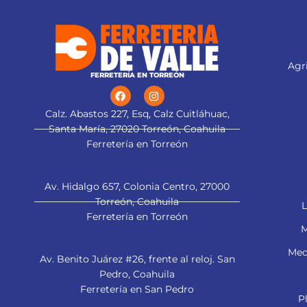
para cortes limp
Agri
FERRETERÍA EN TORREÓN
Calz. Abastos 227, Esq, Calz Cuitláhuac,
Santa María, 27020 Torreón, Coahuila
Ferretería en Torreón
Av. Hidalgo 657, Colonia Centro, 27000
Torreón, Coahuila
L
Ferretería en Torreón
M
Mec
Av. Benito Juárez #26, frente al reloj. San
Pedro, Coahuila
Ferretería en San Pedro
P