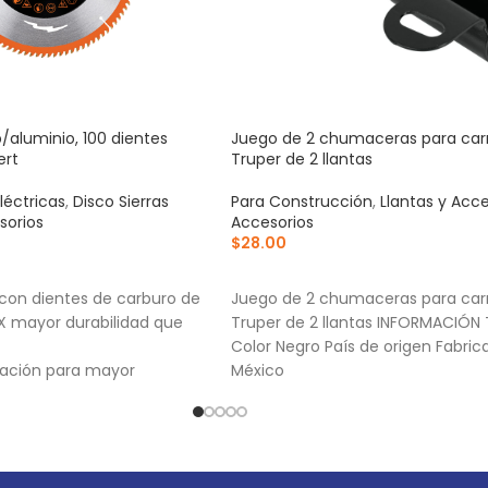
 p/aluminio, 100 dientes
Juego de 2 chumaceras para carre
ert
Truper de 2 llantas
léctricas
,
Disco Sierras
Para Construcción
,
Llantas y Acce
sorios
Accesorios
$
28.00
RRITO
AÑADIR AL CARRITO
 con dientes de carburo de
Juego de 2 chumaceras para carre
2X mayor durabilidad que
Truper de 2 llantas INFORMACIÓN
Color Negro País de origen Fabri
ración para mayor
México
e proporciona mejor
ip Grind: Dentado
rma plana y trapezoidal