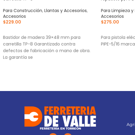
Para Construcción
,
Llantas y Accesorios
,
Para Limpieza y
Accesorios
Accesorios
$
229.00
$
275.00
AÑADIR AL CARRITO
AÑADIR AL CA
Bastidor de madera 39×48 mm para
Para pistola elé
carretilla TP-8 Garantizado contra
PIPE-5/16 marca
defectos de fabricación o mano de obra.
La garantía se
Agri
FERRETERÍA EN TORREÓN