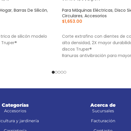
 Hogar
,
Barras De Silicón
,
Para Máquinas Eléctricas
,
Disco Si
Circulares
,
Accesorios
$
1,653.00
RRITO
AÑADIR AL CARRITO
ctrica de silicón modelo
Corte extrafino con dientes de c
 Truper®
alta densidad, 2X mayor durabili
discos Truper®
Ranuras antivibración para mayo
estabilidad, que proporciona mej
acabado
(TCG) Triple Chip Grind: Dentado
alternado de forma plana y trape
para cortes limpios
Categorías
Acerca de
Accesorios
Sucursales
cultura y jardinería
Facturación
Carpintería
Contacto