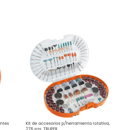
entes
Kit de accesorios p/herramienta rotativa,
Mang
276 pzs, TRUPER
azul