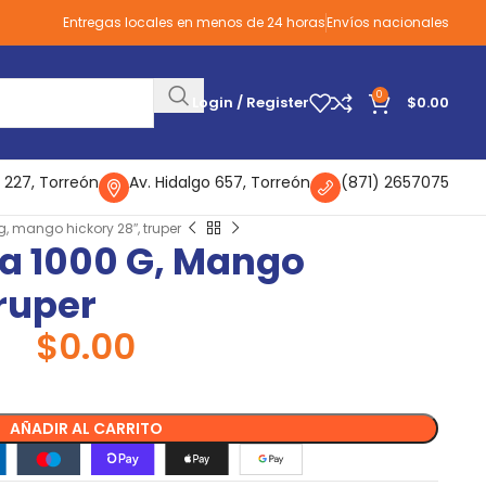
Entregas locales en menos de 24 horas
Envíos nacionales
0
Login / Register
$
0.00
 227, Torreón
Av. Hidalgo 657, Torreón
(871) 2657075
, mango hickory 28″, truper
a 1000 G, Mango
Truper
$
0.00
AÑADIR AL CARRITO