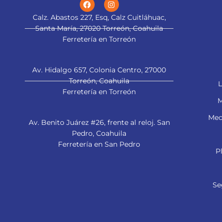
Calz. Abastos 227, Esq, Calz Cuitláhuac,
Santa María, 27020 Torreón, Coahuila
Ferretería en Torreón
Av. Hidalgo 657, Colonia Centro, 27000
Torreón, Coahuila
L
Ferretería en Torreón
M
Mec
Av. Benito Juárez #26, frente al reloj. San
Pedro, Coahuila
Ferretería en San Pedro
P
Se