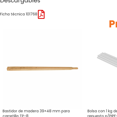
Descargables
Ficha técnica 101768
P
Bastidor de madera 39×48 mm para
Bolsa con 1 kg d
carretilla TP-8
repuesto p/PIPE