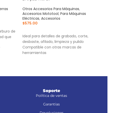
erras
Otros Accesorios Para Máquinas
,
Acce
Accesorios Mototool
,
Para Máquinas
Para
Eléctricas
,
Accesorios
$
1,3
$
575.00
AÑ
AÑADIR AL CARRITO
arburo de
Corr
Ideal para detalles de grabado, corte,
dad que
cort
desbaste, afilado, limpieza y pulido
Cuer
Compatible con otras marcas de
r
Torn
herramientas
or
Práctico estuche organizador que facilita
el almacenamiento de los accesorios
zoidal
Soporte
Política de ventas
Garantías
Devoluciones