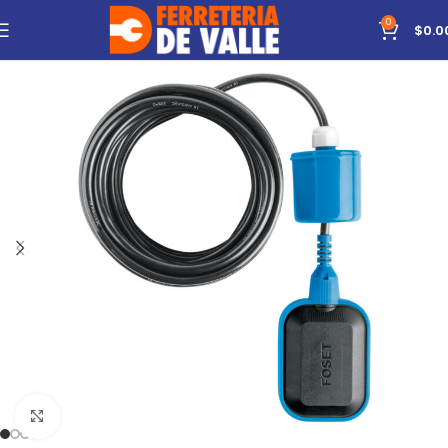
0
$
0.0
Click to enlarge