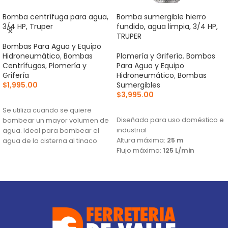
Bomba centrífuga para agua,
Bomba sumergible hierro
3/4 HP, Truper
fundido, agua limpia, 3/4 HP,
TRUPER
Bombas Para Agua y Equipo
Hidroneumático
,
Bombas
Plomería y Grifería
,
Bombas
Centrífugas
,
Plomería y
Para Agua y Equipo
Grifería
Hidroneumático
,
Bombas
$
1,995.00
Sumergibles
$
3,995.00
AÑADIR AL CARRITO
AÑADIR AL CARRITO
Se utiliza cuando se quiere
Diseñada para uso doméstico e
bombear un mayor volumen de
industrial
agua. Ideal para bombear el
Altura máxima:
25 m
agua de la cisterna al tinaco
Flujo máximo:
125 L/min
Altura máxima:
23 m
Flujo máximo:
146 L/min